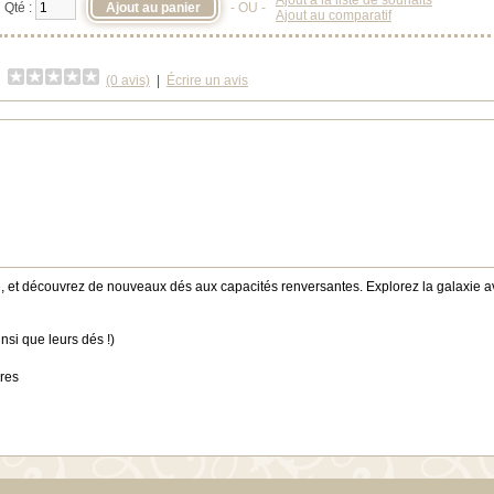
Ajout à la liste de souhaits
Qté :
- OU -
Ajout au comparatif
(0 avis)
|
Écrire un avis
 et découvrez de nouveaux dés aux capacités renversantes. Explorez la galaxie ave
nsi que leurs dés !)
ires