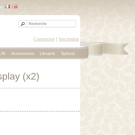
e :
|
Connexion
Inscription
LNI
Accessoires
Librairie
Spécial
splay (x2)