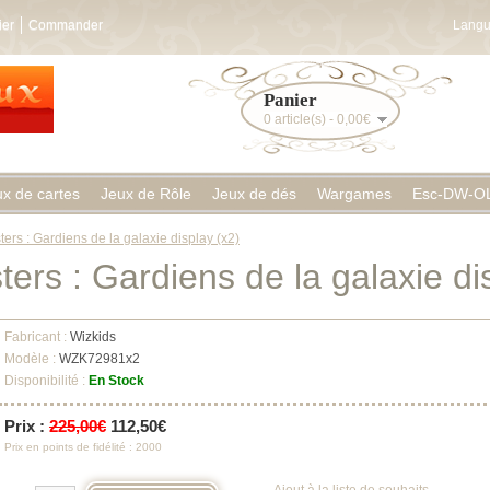
ier
Commander
Langu
Panier
0 article(s) - 0,00€
ux de cartes
Jeux de Rôle
Jeux de dés
Wargames
Esc-DW-O
ers : Gardiens de la galaxie display (x2)
ers : Gardiens de la galaxie di
Fabricant :
Wizkids
Modèle :
WZK72981x2
Disponibilité :
En Stock
Prix :
225,00€
112,50€
Prix en points de fidélité : 2000