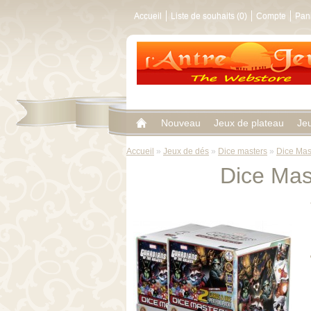
Accueil
Liste de souhaits (0)
Compte
Pan
Nouveau
Jeux de plateau
Je
Accueil
»
Jeux de dés
»
Dice masters
»
Dice Mast
Dice Mast