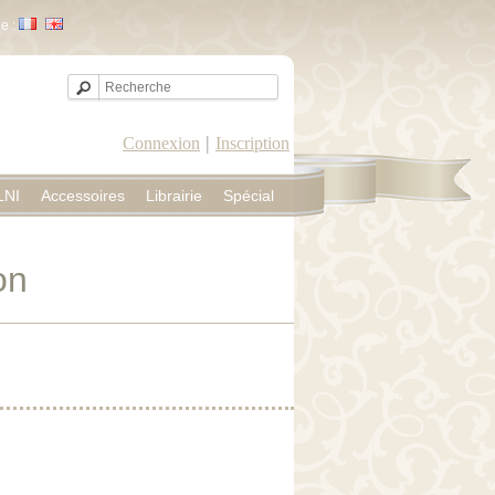
e :
|
Connexion
Inscription
LNI
Accessoires
Librairie
Spécial
on