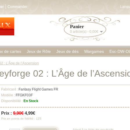
ier
Commander
Langu
Panier
0 article(s) - 0,00€
ux de cartes
Jeux de Rôle
Jeux de dés
Wargames
Esc-DW-O
02 : L’Âge de l’Ascension
eyforge 02 : L’Âge de l’Ascensi
Fabricant :
Fantasy Flight Games FR
Modèle :
FFGKF03F
Disponibilité :
En Stock
Prix :
9,90€
4,99€
Prix en points de fidélité : 125