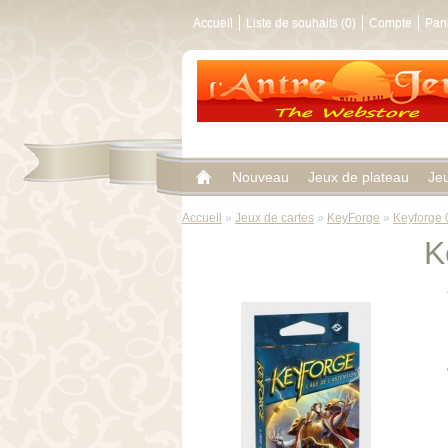
Accueil
Liste de souhaits (0)
Compte
Pan
Nouveau
Jeux de plateau
Je
Accueil
»
Jeux de cartes
»
KeyForge
»
Keyforge 
K