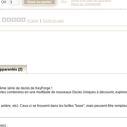
Ajout à la liste de souhaits
Qté :
- OU -
Ajout au comparatif
(0 avis)
|
Écrire un avis
pparentés (2)
ème série de decks de KeyForge !
rtes combinées en une multitude de nouveaux Decks Uniques à découvrir, explorer 
 ambre, etc). Ceux-ci se trouvent dans les boîtes "base", mais peuvent être remplac
in) :