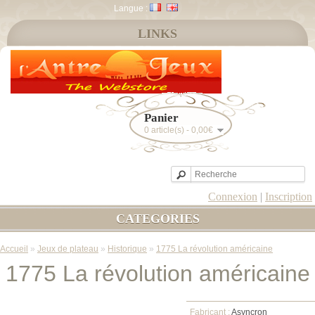
Langue :
LINKS
Panier
0 article(s) - 0,00€
Connexion
|
Inscription
CATEGORIES
Accueil
»
Jeux de plateau
»
Historique
»
1775 La révolution américaine
1775 La révolution américaine
Fabricant :
Asyncron