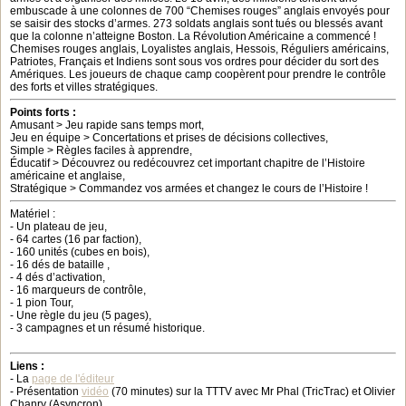
embuscade à une colonnes de 700 “Chemises rouges” anglais envoyés pour
se saisir des stocks d’armes. 273 soldats anglais sont tués ou blessés avant
que la colonne n’atteigne Boston. La Révolution Américaine a commencé !
Chemises rouges anglais, Loyalistes anglais, Hessois, Réguliers américains,
Patriotes, Français et Indiens sont sous vos ordres pour décider du sort des
Amériques. Les joueurs de chaque camp coopèrent pour prendre le contrôle
des forts et villes stratégiques.
Points forts :
Amusant > Jeu rapide sans temps mort,
Jeu en équipe > Concertations et prises de décisions collectives,
Simple > Règles faciles à apprendre,
Éducatif > Découvrez ou redécouvrez cet important chapitre de l’Histoire
américaine et anglaise,
Stratégique > Commandez vos armées et changez le cours de l’Histoire !
Matériel :
- Un plateau de jeu,
- 64 cartes (16 par faction),
- 160 unités (cubes en bois),
- 16 dés de bataille ,
- 4 dés d’activation,
- 16 marqueurs de contrôle,
- 1 pion Tour,
- Une règle du jeu (5 pages),
- 3 campagnes et un résumé historique.
Liens :
- La
page de l'éditeur
- Présentation
vidéo
(70 minutes) sur la TTTV avec Mr Phal (TricTrac) et Olivier
Chanry (Asyncron)