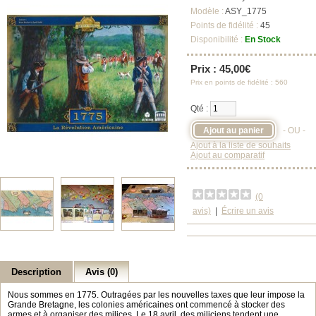
Modèle :
ASY_1775
Points de fidélité :
45
Disponibilité :
En Stock
Prix : 45,00€
Prix en points de fidélité : 560
Qté :
- OU -
Ajout à la liste de souhaits
Ajout au comparatif
(0
avis)
|
Écrire un avis
Description
Avis (0)
Nous sommes en 1775. Outragées par les nouvelles taxes que leur impose la
Grande Bretagne, les colonies américaines ont commencé à stocker des
armes et à organiser des milices. Le 18 avril, des miliciens tendent une