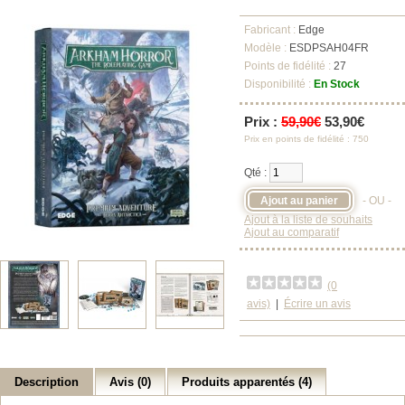
Fabricant :
Edge
Modèle :
ESDPSAH04FR
Points de fidélité :
27
Disponibilité :
En Stock
Prix :
59,90€
53,90€
Prix en points de fidélité : 750
Qté :
- OU -
Ajout à la liste de souhaits
Ajout au comparatif
(0
avis)
|
Écrire un avis
Description
Avis (0)
Produits apparentés (4)