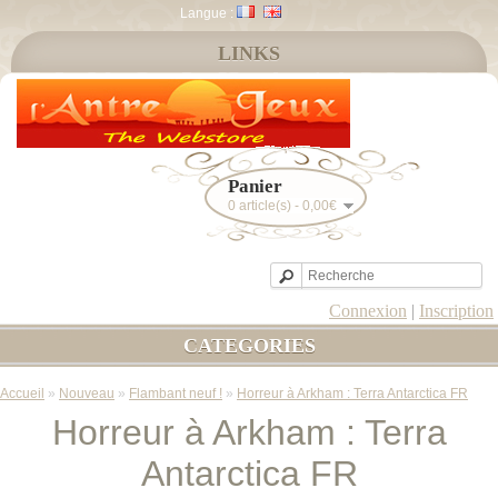
Langue :
LINKS
Panier
0 article(s) - 0,00€
Connexion
|
Inscription
CATEGORIES
Accueil
»
Nouveau
»
Flambant neuf !
»
Horreur à Arkham : Terra Antarctica FR
Horreur à Arkham : Terra
Antarctica FR