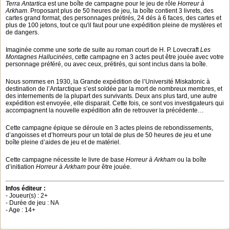
Terra Antartica
est une boîte de campagne pour le jeu de rôle
Horreur à
Arkham
. Proposant plus de 50 heures de jeu, la boîte contient 3 livrets, des
cartes grand format, des personnages prétirés, 24 dés à 6 faces, des cartes et
plus de 100 jetons, tout ce qu'il faut pour une expédition pleine de mystères et
de dangers.
Imaginée comme une sorte de suite au roman court de H. P. Lovecraft
Les
Montagnes Hallucinées
, cette campagne en 3 actes peut être jouée avec votre
personnage préféré, ou avec ceux, prétirés, qui sont inclus dans la boîte.
Nous sommes en 1930, la Grande expédition de l’Université Miskatonic à
destination de l’Antarctique s’est soldée par la mort de nombreux membres, et
des internements de la plupart des survivants. Deux ans plus tard, une autre
expédition est envoyée, elle disparait. Cette fois, ce sont vos investigateurs qui
accompagnent la nouvelle expédition afin de retrouver la précédente…
Cette campagne épique se déroule en 3 actes pleins de rebondissements,
d’angoisses et d’horreurs pour un total de plus de 50 heures de jeu et une
boîte pleine d’aides de jeu et de matériel.
Cette campagne nécessite le livre de base
Horreur à Arkham
ou la boîte
d’initiation
Horreur à Arkham
pour être jouée.
Infos éditeur :
- Joueur(s) : 2+
- Durée de jeu : NA
- Age : 14+