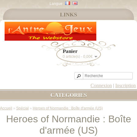
Langue :
LINKS
Panier
0 article(s) - 0,00€
Connexion
|
Inscription
CATEGORIES
Accueil
»
Spécial
»
Heroes of Normandie : Boîte d'armée (US)
Heroes of Normandie : Boîte
d'armée (US)