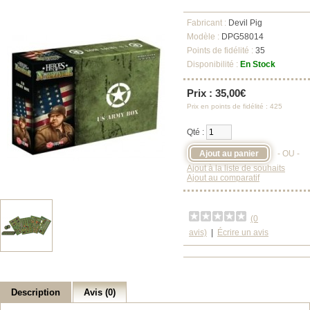
Fabricant :
Devil Pig
Modèle :
DPG58014
Points de fidélité :
35
Disponibilité :
En Stock
Prix : 35,00€
Prix en points de fidélité : 425
Qté :
- OU -
Ajout à la liste de souhaits
Ajout au comparatif
(0
avis)
|
Écrire un avis
Description
Avis (0)