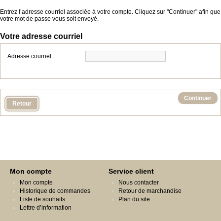
Entrez l’adresse courriel associée à votre compte. Cliquez sur "Continuer" afin que
votre mot de passe vous soit envoyé.
Votre adresse courriel
Adresse courriel :
Retour
Mon compte
Service client
Mon compte
Nous contacter
Historique de commandes
Retour de marchandise
Liste de souhaits
Plan du site
Lettre d’information