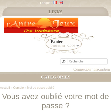
Langue :
LINKS
Panier
0 article(s) - 0,00€
Connexion
|
Inscription
CATEGORIES
Accueil
»
Compte
»
Mot de passe oublié
Vous avez oublié votre mot de
passe ?