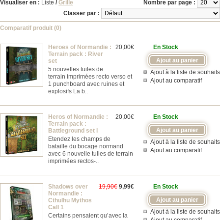
Visualiser en :
Liste
/
Grille
Nombre par page :
Classer par :
Comparatif produit (0)
Heroes of Normandie :
20,00€
En Stock
Terrain pack : River
set
5 nouvelles tuiles de
Ajout à la liste de souhaits
terrain imprimées recto verso et
Ajout au comparatif
1 punchboard avec ruines et
explosifs La b..
Heros of Normandie :
20,00€
En Stock
Terrain pack :
Battleground set I
Etendez les champs de
Ajout à la liste de souhaits
bataille du bocage normand
Ajout au comparatif
avec 6 nouvelle tuiles de terrain
imprimées rectos-..
Shadows over
19,90€
9,99€
En Stock
Normandie :
Cthulhu Mythos
Call 1
Ajout à la liste de souhaits
Certains pensaient qu’avec la