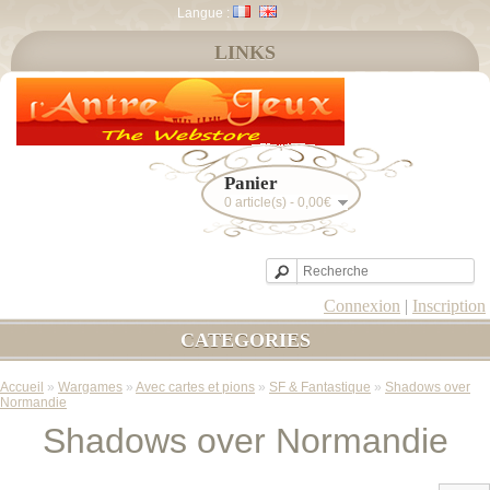
Langue :
LINKS
Panier
0 article(s) - 0,00€
Connexion
|
Inscription
CATEGORIES
Accueil
»
Wargames
»
Avec cartes et pions
»
SF & Fantastique
»
Shadows over
Normandie
Shadows over Normandie