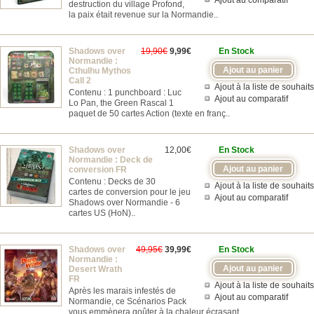
Ajout au comparatif
destruction du village Profond,
la paix était revenue sur la Normandie..
Shadows over
19,90€
9,99€
En Stock
Normandie :
Cthulhu Mythos
Call 2
Ajout à la liste de souhaits
Contenu : 1 punchboard : Luc
Ajout au comparatif
Lo Pan, the Green Rascal 1
paquet de 50 cartes Action (texte en franç..
Shadows over
12,00€
En Stock
Normandie : Deck de
conversion FR
Contenu : Decks de 30
Ajout à la liste de souhaits
cartes de conversion pour le jeu
Ajout au comparatif
Shadows over Normandie - 6
cartes US (HoN)..
Shadows over
49,95€
39,99€
En Stock
Normandie :
Desert Wrath
FR
Ajout à la liste de souhaits
Après les marais infestés de
Ajout au comparatif
Normandie, ce Scénarios Pack
vous emmènera goûter à la chaleur écrasant..