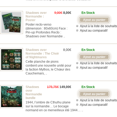
Shadows over
9,00€
8,00€
En Stock
Normandie :
Poster
Poster recto-verso
Ajout à la liste de souhaits
(dimension : 80x60cm) Face :
Ajout au comparatif
Pin-up Profondes Recto :
Shadows over Normandie ..
Shadows over
8,00€
En Stock
Normandie : The Choir
of Nightmares
Cette planche de pions
Ajout à la liste de souhaits
contient une nouvelle unité pour
Ajout au comparatif
la faction Mythos, le Chœur des
Cauchemars, ..
Shadows
175,75€
149,00€
En Stock
over
Normandie
bundle
Ajout à la liste de souhaits
1944, l’ombre de Cthulhu plane
Ajout au comparatif
sur la normandie… Le bocage
normand en ce merveilleux été 1944… ..