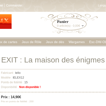
ier
Commander
Langu
Panier
0 article(s) - 0,00€
ux de cartes
Jeux de Rôle
Jeux de dés
Wargames
Esc-DW-O
EXIT : La maison des énigmes
Fabricant :
Iello
Modèle :
IELEX12
Points de fidélité :
15
Disponibilité :
Non disponible !
Prix : 14,90€
Prix en points de fidélité : 200