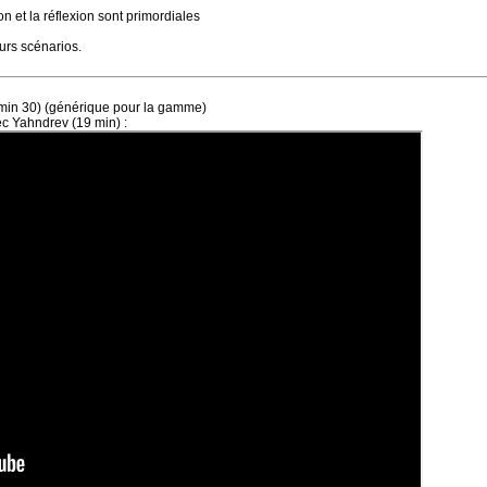
n et la réflexion sont primordiales
rs scénarios.
in 30) (générique pour la gamme)
c Yahndrev (19 min) :