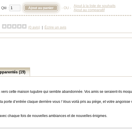
Ajout à la liste de souhaits
Qté :
- OU -
Ajout au comparatif
(0 avis)
|
Écrire un avis
pparentés (19)
s vers cette maison lugubre qui semble abandonnée. Vos amis se seraient-ils moq
 porte d’entrée claque derrière vous ! Vous voilà pris au piège, et votre angoisse vi
 avec chaque fois de nouvelles ambiances et de nouvelles énigmes.