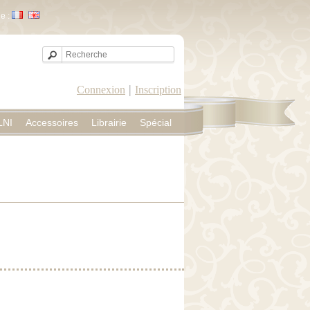
e :
|
Connexion
Inscription
LNI
Accessoires
Librairie
Spécial