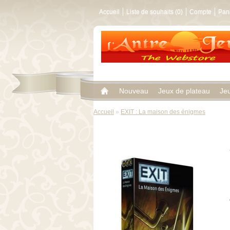
Accueil
Liste de souhaits (0)
Compte
Pan
Nouveau
Jeux de plateau
Je
Accueil
»
EXIT : La maison des énigmes