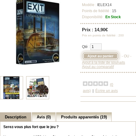
Modèle :
IELEX14
Points de fidélité :
15
Disponibilité :
En Stock
Prix : 14,90€
Prix en points de fidélité : 200
Qté :
- OU -
Ajout à la liste de souhaits
Ajout au comparatif
(0
avis)
|
Écrire un avis
Description
Avis (0)
Produits apparentés (19)
Serez-vous plus fort que le jeu ?