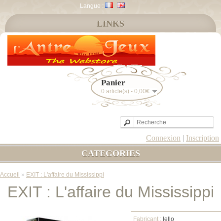
Langue :
LINKS
Panier
0 article(s) - 0,00€
Connexion
|
Inscription
CATEGORIES
Accueil
»
EXIT : L'affaire du Mississippi
EXIT : L'affaire du Mississippi
Fabricant :
Iello