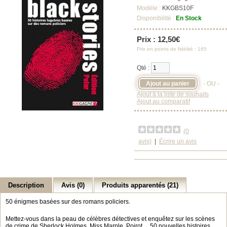
Modèle :
KKGBS10F
Disponibilité :
En Stock
Prix : 12,50€
Prix en points de fidélité : 165
Qté :
- OU -
Ajout à la liste de souhaits
Ajout au comparatif
(0
avis)
|
Écrire un avis
Description
Avis (0)
Produits apparentés (21)
50 énigmes basées sur des romans policiers.
Mettez-vous dans la peau de célèbres détectives et enquêtez sur les scènes
de crime de Sherlock Holmes, Miss Marple, Poirot… 50 nouvelles histoires