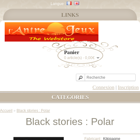
Langue :
LINKS
Panier
0 article(s) - 0,00€
Connexion
|
Inscription
CATEGORIES
Accueil
»
Black stories : Polar
Black stories : Polar
Fabricant :
Kikigagne