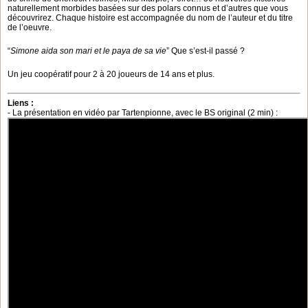
naturellement morbides basées sur des polars connus et d’autres que vous
découvrirez. Chaque histoire est accompagnée du nom de l’auteur et du titre
de l’oeuvre.
“
Simone aida son mari et le paya de sa vie
” Que s’est-il passé ?
Un jeu coopératif pour 2 à 20 joueurs de 14 ans et plus.
Liens :
- La présentation en vidéo par Tartenpionne, avec le BS original (2 min) :