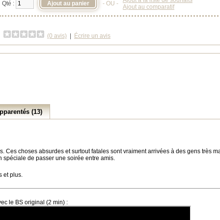
Ajout à la liste de souhaits
Qté :
- OU -
Ajout au comparatif
(0 avis)
|
Écrire un avis
pparentés (13)
s. Ces choses absurdes et surtout fatales sont vraiment arrivées à des gens très ma
n spéciale de passer une soirée entre amis.
 et plus.
c le BS original (2 min) :