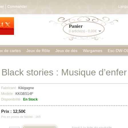
ier
Commander
Langu
Panier
0 article(s) - 0,00€
ux de cartes
Jeux de Rôle
Jeux de dés
Wargames
Esc-DW-O
Black stories : Musique d’enfer
Fabricant :
Kikigagne
Modèle :
KKGBS14F
Disponibilité :
En Stock
Prix : 12,50€
Prix en points de fidélité : 165