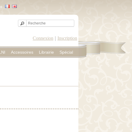
e :
|
Connexion
Inscription
LNI
Accessoires
Librairie
Spécial