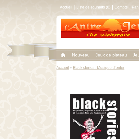
Accueil
Liste de souhaits (0)
Compte
Pan
Nouveau
Jeux de plateau
Je
Accueil
»
Black stories : Musique d’enfer