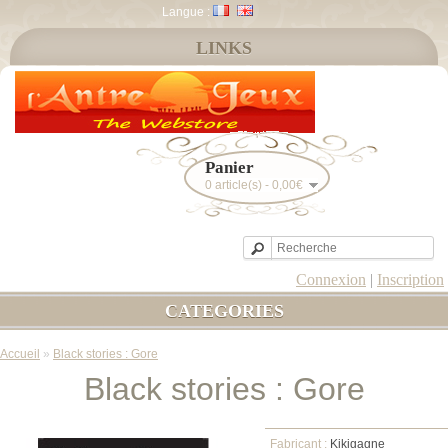
Langue :
LINKS
Panier
0 article(s) - 0,00€
Connexion
|
Inscription
CATEGORIES
Accueil
»
Black stories : Gore
Black stories : Gore
Fabricant :
Kikigagne