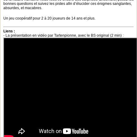
bonnes questions et suivez les pistes afin d’élucider ces énigmes san­glantes,
absurdes, et macabres.
Un jeu coopératif pour 2 à 20 joueurs de 14 ans et plus.
Liens :
- La présentation en vidéo par Tartenpionne, avec le BS original (2 min) :