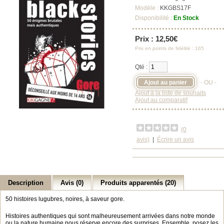
Modèle :
KKGBS17F
Disponibilité :
En Stock
Prix : 12,50€
Prix en points de fidélité : 165
Qté :
- OU -
Ajout à la liste de souhaits
Ajout au comparatif
(0
avis)
|
Écrire un avis
Description
Avis (0)
Produits apparentés (20)
50 histoires lugubres, noires, à saveur gore.
Histoires authentiques qui sont malheureusement arrivées dans notre monde
ou la nature humaine nous réserve encore des surprises. Ensemble, posez les