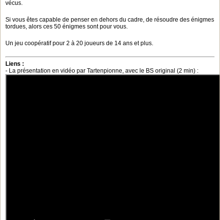
vécus.
Si vous êtes capable de penser en dehors du cadre, de résoudre des énigmes
tordues, alors ces 50 énigmes sont pour vous.
Un jeu coopératif pour 2 à 20 joueurs de 14 ans et plus.
Liens :
- La présentation en vidéo par Tartenpionne, avec le BS original (2 min) :