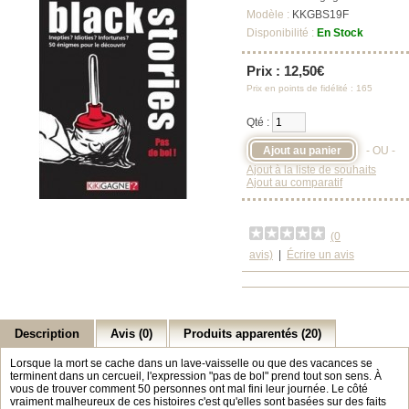
Modèle :
KKGBS19F
Disponibilité :
En Stock
Prix : 12,50€
Prix en points de fidélité : 165
Qté :
- OU -
Ajout à la liste de souhaits
Ajout au comparatif
(0
avis)
|
Écrire un avis
Description
Avis (0)
Produits apparentés (20)
Lorsque la mort se cache dans un lave-vaisselle ou que des vacances se
terminent dans un cercueil, l'expression "pas de bol" prend tout son sens. À
vous de trouver comment 50 personnes ont mal fini leur journée. Le côté
vraiment malheureux de ces histoires c'est qu'elles sont basées sur des faits