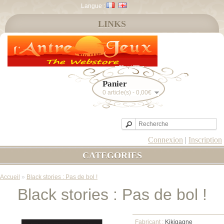
Langue :
LINKS
Panier
0 article(s) - 0,00€
Connexion
|
Inscription
CATEGORIES
Accueil
»
Black stories : Pas de bol !
Black stories : Pas de bol !
Fabricant :
Kikigagne