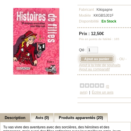
Fabricant :
Kikigagne
Modèle :
KKGBSJ01F
Disponibilité :
En Stock
Prix : 12,50€
Prix en points de fidélité : 165
Qté :
- OU -
Ajout à la liste de souhaits
Ajout au comparatif
(0
avis)
|
Écrire un avis
Description
Avis (0)
Produits apparentés (20)
Tu vas vivre des aventures avec des sorcières, des héroïnes et des