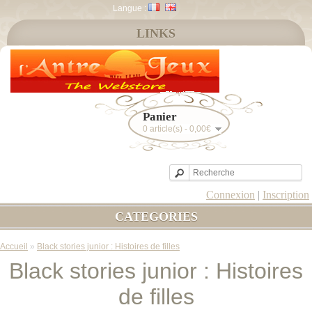
Langue :
LINKS
Panier
0 article(s) - 0,00€
Connexion
|
Inscription
CATEGORIES
Accueil
»
Black stories junior : Histoires de filles
Black stories junior : Histoires
de filles