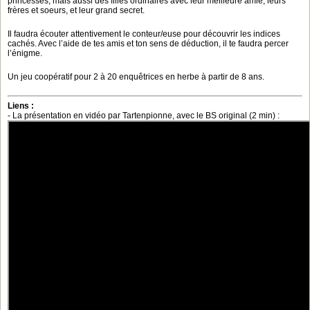
princesses, mais aussi des filles ordinaires avec leur meilleure amie, leurs
frères et soeurs, et leur grand secret.
Il faudra écouter attentivement le conteur/euse pour découvrir les indices
cachés. Avec l’aide de tes amis et ton sens de déduction, il te faudra percer
l’énigme.
Un jeu coopératif pour 2 à 20 enquêtrices en herbe à partir de 8 ans.
Liens :
- La présentation en vidéo par Tartenpionne, avec le BS original (2 min) :