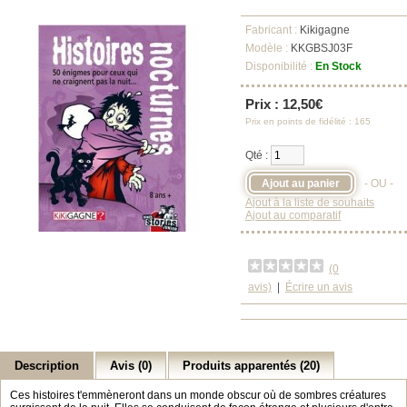
Fabricant :
Kikigagne
Modèle :
KKGBSJ03F
Disponibilité :
En Stock
Prix : 12,50€
Prix en points de fidélité : 165
Qté :
- OU -
Ajout à la liste de souhaits
Ajout au comparatif
(0
avis)
|
Écrire un avis
Description
Avis (0)
Produits apparentés (20)
Ces histoires t'emmèneront dans un monde obscur où de sombres créatures