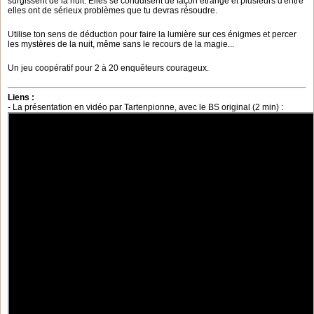
surgissent de la nuit. Elles se conduisent de façon étrange et plusieurs d'entre
elles ont de sérieux problèmes que tu devras résoudre.
Utilise ton sens de déduction pour faire la lumière sur ces énigmes et percer
les mystères de la nuit, même sans le recours de la magie...
Un jeu coopératif pour 2 à 20 enquêteurs courageux.
Liens :
- La présentation en vidéo par Tartenpionne, avec le BS original (2 min) :