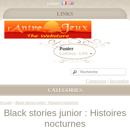
Langue :
LINKS
Panier
0 article(s) - 0,00€
Connexion
|
Inscription
CATEGORIES
Accueil
»
Black stories junior : Histoires nocturnes
Black stories junior : Histoires
nocturnes