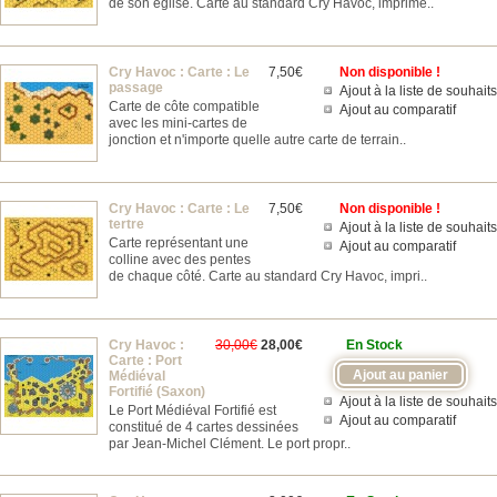
de son église. Carte au standard Cry Havoc, imprimé..
Cry Havoc : Carte : Le
7,50€
Non disponible !
passage
Ajout à la liste de souhaits
Carte de côte compatible
Ajout au comparatif
avec les mini-cartes de
jonction et n'importe quelle autre carte de terrain..
Cry Havoc : Carte : Le
7,50€
Non disponible !
tertre
Ajout à la liste de souhaits
Carte représentant une
Ajout au comparatif
colline avec des pentes
de chaque côté. Carte au standard Cry Havoc, impri..
Cry Havoc :
30,00€
28,00€
En Stock
Carte : Port
Médiéval
Fortifié (Saxon)
Ajout à la liste de souhaits
Le Port Médiéval Fortifié est
Ajout au comparatif
constitué de 4 cartes dessinées
par Jean-Michel Clément. Le port propr..