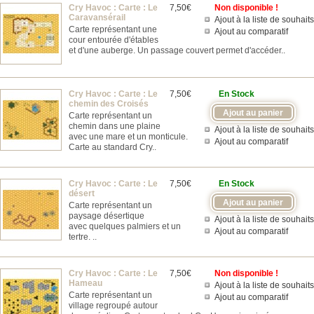
Cry Havoc : Carte : Le
7,50€
Non disponible !
Caravansérail
Ajout à la liste de souhaits
Carte représentant une
Ajout au comparatif
cour entourée d'étables
et d'une auberge. Un passage couvert permet d'accéder..
Cry Havoc : Carte : Le
7,50€
En Stock
chemin des Croisés
Carte représentant un
chemin dans une plaine
Ajout à la liste de souhaits
avec une mare et un monticule.
Ajout au comparatif
Carte au standard Cry..
Cry Havoc : Carte : Le
7,50€
En Stock
désert
Carte représentant un
paysage désertique
Ajout à la liste de souhaits
avec quelques palmiers et un
Ajout au comparatif
tertre. ..
Cry Havoc : Carte : Le
7,50€
Non disponible !
Hameau
Ajout à la liste de souhaits
Carte représentant un
Ajout au comparatif
village regroupé autour