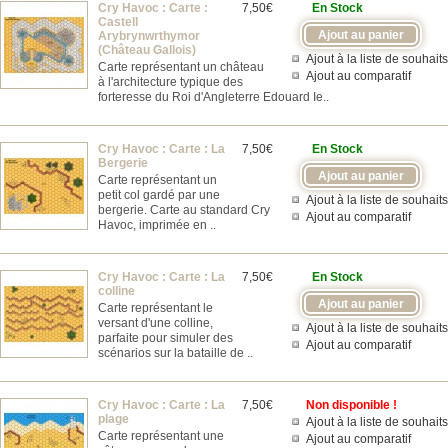
Cry Havoc : Carte :
7,50€
En Stock
Castell
Arybrynwrthymor
(Château Gallois)
Ajout à la liste de souhaits
Carte représentant un château
Ajout au comparatif
à l'architecture typique des
forteresse du Roi d'Angleterre Edouard Ie..
Cry Havoc : Carte : La
7,50€
En Stock
Bergerie
Carte représentant un
petit col gardé par une
Ajout à la liste de souhaits
bergerie. Carte au standard Cry
Ajout au comparatif
Havoc, imprimée en ..
Cry Havoc : Carte : La
7,50€
En Stock
colline
Carte représentant le
versant d'une colline,
Ajout à la liste de souhaits
parfaite pour simuler des
Ajout au comparatif
scénarios sur la bataille de ..
Cry Havoc : Carte : La
7,50€
Non disponible !
plage
Ajout à la liste de souhaits
Carte représentant une
Ajout au comparatif