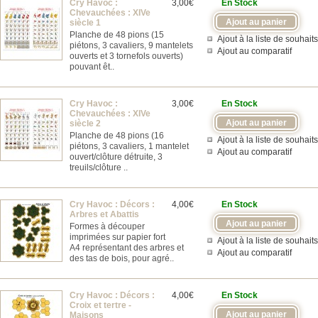
Cry Havoc :
3,00€
En Stock
Chevauchées : XIVe
siècle 1
Planche de 48 pions (15
Ajout à la liste de souhaits
piétons, 3 cavaliers, 9 mantelets
Ajout au comparatif
ouverts et 3 tornefols ouverts)
pouvant êt..
Cry Havoc :
3,00€
En Stock
Chevauchées : XIVe
siècle 2
Planche de 48 pions (16
Ajout à la liste de souhaits
piétons, 3 cavaliers, 1 mantelet
Ajout au comparatif
ouvert/clôture détruite, 3
treuils/clôture ..
Cry Havoc : Décors :
4,00€
En Stock
Arbres et Abattis
Formes à découper
imprimées sur papier fort
Ajout à la liste de souhaits
A4 représentant des arbres et
Ajout au comparatif
des tas de bois, pour agré..
Cry Havoc : Décors :
4,00€
En Stock
Croix et tertre -
Maisons