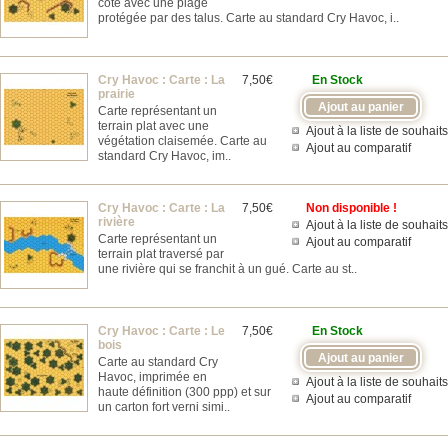
côte avec une plage
protégée par des talus. Carte au standard Cry Havoc, i..
Cry Havoc : Carte : La
7,50€
En Stock
prairie
Carte représentant un
terrain plat avec une
Ajout à la liste de souhaits
végétation claisemée. Carte au
Ajout au comparatif
standard Cry Havoc, im..
Cry Havoc : Carte : La
7,50€
Non disponible !
rivière
Ajout à la liste de souhaits
Carte représentant un
Ajout au comparatif
terrain plat traversé par
une rivière qui se franchit à un gué. Carte au st..
Cry Havoc : Carte : Le
7,50€
En Stock
bois
Carte au standard Cry
Havoc, imprimée en
Ajout à la liste de souhaits
haute définition (300 ppp) et sur
Ajout au comparatif
un carton fort verni simi..