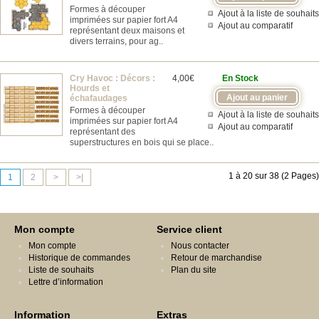
Formes à découper
Ajout à la liste de souhaits
imprimées sur papier fort A4
Ajout au comparatif
représentant deux maisons et
divers terrains, pour ag..
Cry Havoc : Décors :
4,00€
En Stock
Hourds et
échafaudages
Formes à découper
Ajout à la liste de souhaits
imprimées sur papier fort A4
Ajout au comparatif
représentant des
superstructures en bois qui se place..
1 à 20 sur 38 (2 Pages)
1
2
>
>|
Mon compte
Service client
Mon compte
Nous contacter
Historique de commandes
Retour de marchandise
Liste de souhaits
Plan du site
Lettre d’information
Information
Extras