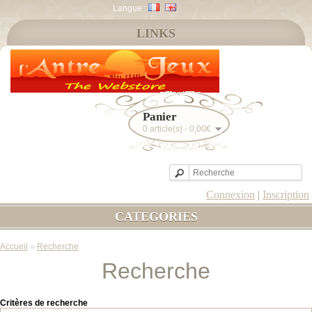
Langue :
LINKS
Panier
0 article(s) - 0,00€
Connexion
|
Inscription
CATEGORIES
Accueil
»
Recherche
Recherche
Critères de recherche