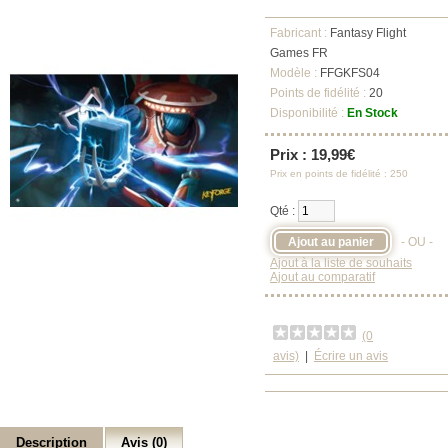
Fabricant :
Fantasy Flight
Games FR
Modèle :
FFGKFS04
Points de fidélité :
20
Disponibilité :
En Stock
Prix : 19,99€
Prix en points de fidélité : 250
Qté :
- OU -
Ajout à la liste de souhaits
Ajout au comparatif
(0
avis)
|
Écrire un avis
Description
Avis (0)