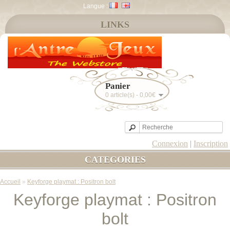
Langue :
LINKS
Panier
0 article(s) - 0,00€
Connexion
|
Inscription
CATEGORIES
Accueil
»
Keyforge playmat : Positron bolt
Keyforge playmat : Positron
bolt