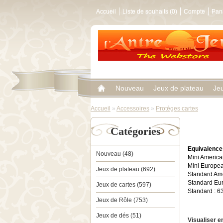
Accueil
Liste de souhaits (0)
Compte
Pan
Nouveau
Jeux de plateau
Je
Accueil
»
Accessoires
»
Protèges cartes
Catégories
Equivalence
Nouveau (48)
Mini American
Mini Europea
Jeux de plateau (692)
Standard Ame
Standard Eur
Jeux de cartes (597)
Standard : 63
Jeux de Rôle (753)
Jeux de dés (51)
Visualiser en