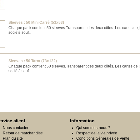
Sleeves : 50 Mini Carré (53x53)
Chaque pack contient 50 sleeves. ​Transparent des deux côtés. Les cartes de 
société souf..
Sleeves : 50 Tarot (73x122)
Chaque pack contient 50 sleeves. ​Transparent des deux côtés. Les cartes de 
société souf..
ervice client
Information
Nous contacter
Qui sommes-nous ?
Retour de marchandise
Respect de la vie privée
Plan du site
Conditions Générales de Vente