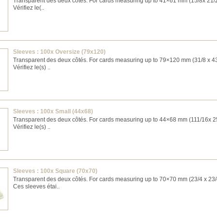
Transparent des deux côtés. For cards measuring up to 41×61 mm (15/8x 21/2
Vérifiez le(..
Sleeves : 100x Oversize (79x120)
Transparent des deux côtés. For cards measuring up to 79×120 mm (31/8 x 43
Vérifiez le(s) ..
Sleeves : 100x Small (44x68)
Transparent des deux côtés. For cards measuring up to 44×68 mm (111/16x 25
Vérifiez le(s) ..
Sleeves : 100x Square (70x70)
Transparent des deux côtés. For cards measuring up to 70×70 mm (23/4 x 23/
Ces sleeves étai..