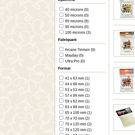
40 microns (0)
50 microns (0)
80 microns (9)
90 microns (0)
100 microns (3)
Fabriquant
Arcane Tinmen (9)
Mayday (0)
Ultra Pro (0)
Format
41 x 63 mm (1)
44 x 68 mm (1)
53 x 53 mm (1)
57 x 89 mm (1)
59 x 62 mm (1)
63 x 88 mm (1)
65 x 100 mm (1)
70 x 70 mm (2)
70 x 120 mm (2)
79 x 120 mm (1)