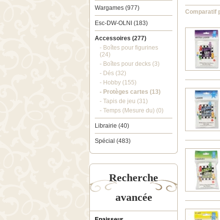
Wargames (977)
Comparatif p
Esc-DW-OLNI (183)
Accessoires (277)
- Boîtes pour figurines
(24)
- Boîtes pour decks (3)
- Dés (32)
- Hobby (155)
- Protèges cartes (13)
- Tapis de jeu (31)
- Temps (Mesure du) (0)
Librairie (40)
Spécial (483)
Recherche
avancée
Epaisseur