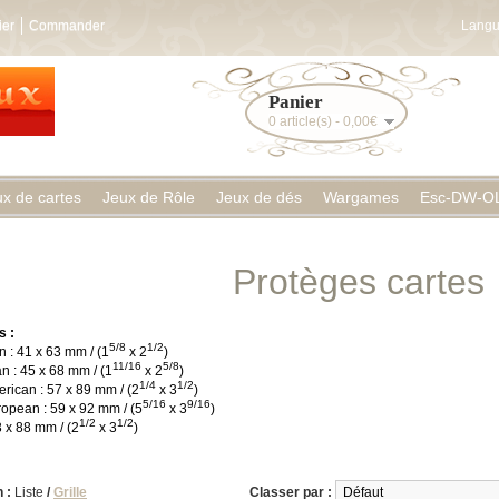
ier
Commander
Langu
Panier
0 article(s) - 0,00€
ux de cartes
Jeux de Rôle
Jeux de dés
Wargames
Esc-DW-O
Protèges cartes
s :
5/8
1/2
 : 41 x 63 mm / (1
x 2
)
11/16
5/8
n : 45 x 68 mm / (1
x 2
)
1/4
1/2
rican : 57 x 89 mm / (2
x 3
)
5/16
9/16
opean : 59 x 92 mm / (5
x 3
)
1/2
1/2
 x 88 mm / (2
x 3
)
 :
Liste
/
Grille
Classer par :