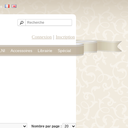
e :
|
Connexion
Inscription
LNI
Accessoires
Librairie
Spécial
Nombre par page :