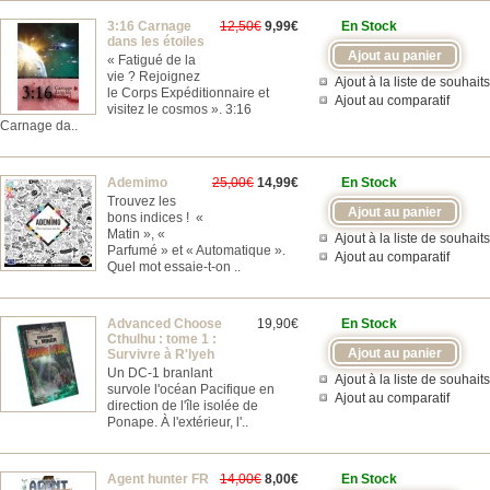
3:16 Carnage
12,50€
9,99€
En Stock
dans les étoiles
« Fatigué de la
vie ? Rejoignez
Ajout à la liste de souhaits
le Corps Expéditionnaire et
Ajout au comparatif
visitez le cosmos ». 3:16
Carnage da..
Ademimo
25,00€
14,99€
En Stock
Trouvez les
bons indices ! «
Matin », «
Ajout à la liste de souhaits
Parfumé » et « Automatique ».
Ajout au comparatif
Quel mot essaie-t-on ..
Advanced Choose
19,90€
En Stock
Cthulhu : tome 1 :
Survivre à R'lyeh
Un DC-1 branlant
Ajout à la liste de souhaits
survole l'océan Pacifique en
Ajout au comparatif
direction de l'île isolée de
Ponape. À l'extérieur, l'..
Agent hunter FR
14,00€
8,00€
En Stock