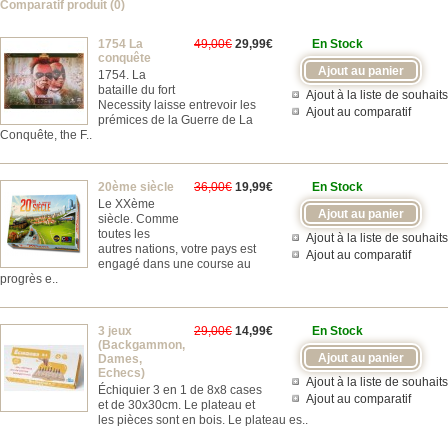
Comparatif produit (0)
1754 La
49,00€
29,99€
En Stock
conquête
1754. La
bataille du fort
Ajout à la liste de souhaits
Necessity laisse entrevoir les
Ajout au comparatif
prémices de la Guerre de La
Conquête, the F..
20ème siècle
36,00€
19,99€
En Stock
Le XXème
siècle. Comme
toutes les
Ajout à la liste de souhaits
autres nations, votre pays est
Ajout au comparatif
engagé dans une course au
progrès e..
3 jeux
29,00€
14,99€
En Stock
(Backgammon,
Dames,
Echecs)
Ajout à la liste de souhaits
Échiquier 3 en 1 de 8x8 cases
Ajout au comparatif
et de 30x30cm. Le plateau et
les pièces sont en bois. Le plateau es..