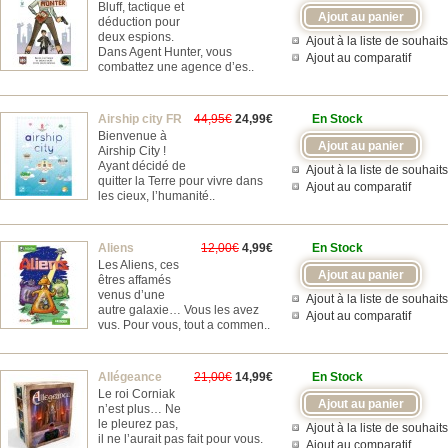
Bluff, tactique et
déduction pour
deux espions.
Ajout à la liste de souhaits
Dans Agent Hunter, vous
Ajout au comparatif
combattez une agence d’es..
Airship city FR
44,95€
24,99€
En Stock
Bienvenue à
Airship City !
Ayant décidé de
Ajout à la liste de souhaits
quitter la Terre pour vivre dans
Ajout au comparatif
les cieux, l’humanité..
Aliens
12,00€
4,99€
En Stock
Les Aliens, ces
êtres affamés
venus d’une
Ajout à la liste de souhaits
autre galaxie… Vous les avez
Ajout au comparatif
vus. Pour vous, tout a commen..
Allégeance
21,00€
14,99€
En Stock
Le roi Corniak
n’est plus… Ne
le pleurez pas,
Ajout à la liste de souhaits
il ne l’aurait pas fait pour vous.
Ajout au comparatif