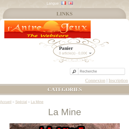
Langue :
LINKS
Panier
0 article(s) - 0,00€
Connexion
|
Inscription
CATEGORIES
Accueil
»
Spécial
»
La Mine
La Mine