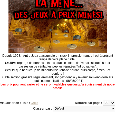
Depuis 1998, l'Antre Jeux a accumulé un stock impressionnant... il est à présent
temps de faire place nette !
La Mine
regorge de bonnes affaires, que ce soient de "vieux cailloux" à prix
cassés ou de véritables pépites réputées "introuvables",
c'est ici que beaucoup de mineurs risquent de perdre leurs corps, âmes... et
deniers !
Cette section grossira régulièrement, songez donc à y revenir souvent (derniers
ajouts ou modifications : 08/05/2024)
Les prix pourront varier et ne seront valables que jusqu'à épuisement de notre
stock!
Visualiser en :
Liste
/
Grille
Nombre par page :
Classer par :