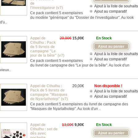
de
Ajout à la liste de souhaits
l'investigateur (v7)
Ajout au comparatif
Ce pack contient 5 exemplaires
du modèle "générique" du "Dossier de l'investigateur". Au look
d'u..
Appel de
20,00€
15,00€
En Stock
Cthulhu : Pack
de 5 livrets de
campagne "Le
Ajout à la liste de souhaits
jour de la bête" (v7)
Ajout au comparatif
Ce pack contient 5 exemplaires
du livret de campagne des "Le jour de la bête". Au look d'un
vieux..
Appel de Cthulhu :
20,00€
Non disponible !
Pack de 5 livrets de
Ajout à la liste de souhaits
campagne "Masques
Ajout au comparatif
de Nyarlathotep" (v7)
Ce pack contient 5 exemplaires du livret de campagne des
"Masques de Nyarlathotep". Au look d'un ..
Appel de
13,00€
9,90€
En Stock
Cthulhu : set de
dés avec
pochette