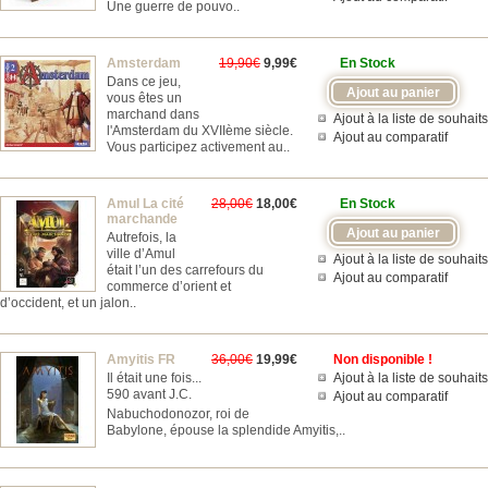
Une guerre de pouvo..
Amsterdam
19,90€
9,99€
En Stock
Dans ce jeu,
vous êtes un
marchand dans
Ajout à la liste de souhaits
l'Amsterdam du XVIIème siècle.
Ajout au comparatif
Vous participez activement au..
Amul La cité
28,00€
18,00€
En Stock
marchande
Autrefois, la
ville d’Amul
Ajout à la liste de souhaits
était l’un des carrefours du
Ajout au comparatif
commerce d’orient et
d’occident, et un jalon..
Amyitis FR
36,00€
19,99€
Non disponible !
Il était une fois...
Ajout à la liste de souhaits
590 avant J.C.
Ajout au comparatif
Nabuchodonozor, roi de
Babylone, épouse la splendide Amyitis,..