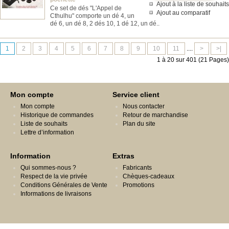
Ajout à la liste de souhaits
Ce set de dés "L'Appel de
Ajout au comparatif
Cthulhu" comporte un dé 4, un
dé 6, un dé 8, 2 dés 10, 1 dé 12, un dé..
1
2
3
4
5
6
7
8
9
10
11
....
>
>|
1 à 20 sur 401 (21 Pages)
Mon compte
Service client
Mon compte
Nous contacter
Historique de commandes
Retour de marchandise
Liste de souhaits
Plan du site
Lettre d’information
Information
Extras
Qui sommes-nous ?
Fabricants
Respect de la vie privée
Chèques-cadeaux
Conditions Générales de Vente
Promotions
Informations de livraisons