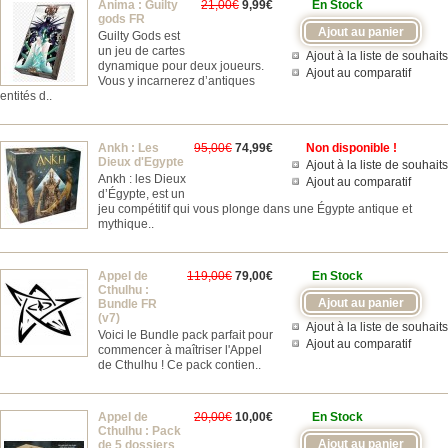
Anima : Guilty
21,00€
9,99€
En Stock
gods FR
Guilty Gods est
un jeu de cartes
Ajout à la liste de souhaits
dynamique pour deux joueurs.
Ajout au comparatif
Vous y incarnerez d’antiques
entités d..
Ankh : Les
95,00€
74,99€
Non disponible !
Dieux d'Egypte
Ajout à la liste de souhaits
Ankh : les Dieux
Ajout au comparatif
d’Égypte, est un
jeu compétitif qui vous plonge dans une Égypte antique et
mythique..
Appel de
119,00€
79,00€
En Stock
Cthulhu :
Bundle FR
(v7)
Ajout à la liste de souhaits
Voici le Bundle pack parfait pour
Ajout au comparatif
commencer à maîtriser l'Appel
de Cthulhu ! Ce pack contien..
Appel de
20,00€
10,00€
En Stock
Cthulhu : Pack
de 5 dossiers