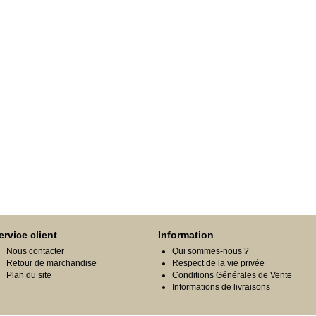
ervice client
Information
Nous contacter
Qui sommes-nous ?
Retour de marchandise
Respect de la vie privée
Plan du site
Conditions Générales de Vente
Informations de livraisons