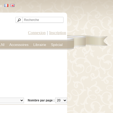
e :
|
Connexion
Inscription
LNI
Accessoires
Librairie
Spécial
Nombre par page :