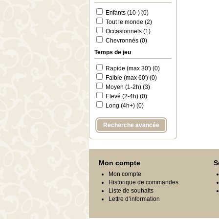
Enfants (10-) (0)
Tout le monde (2)
Occasionnels (1)
Chevronnés (0)
Temps de jeu
Rapide (max 30') (0)
Faible (max 60') (0)
Moyen (1-2h) (3)
Elevé (2-4h) (0)
Long (4h+) (0)
Recherche avancée
Mon compte
S
Mon compte
Historique de commandes
Liste de souhaits
Lettre d’information