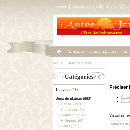
Accueil
Liste de souhaits (0)
Compte
Pan
Nouveau
Jeux de plateau
Je
Accueil
»
Jeux de plateau
Catégories
Préciser 
Nouveau (48)
Casse
Jeux de plateau (692)
Class
- Casse-Tête (5)
- Classiques (1)
- Fantastique (118)
Visualiser en
- Historique (50)
Comparatif p
- Sci-Fi (121)