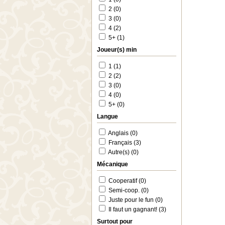
2 (0)
3 (0)
4 (2)
5+ (1)
Joueur(s) min
1 (1)
2 (2)
3 (0)
4 (0)
5+ (0)
Langue
Anglais (0)
Français (3)
Autre(s) (0)
Mécanique
Cooperatif (0)
Semi-coop. (0)
Juste pour le fun (0)
Il faut un gagnant! (3)
Surtout pour