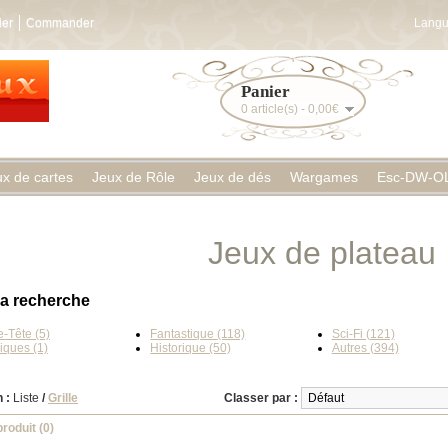
ier
Commander
Langu
Panier
0 article(s) - 0,00€
ux de cartes
Jeux de Rôle
Jeux de dés
Wargames
Esc-DW-O
Jeux de plateau
la recherche
-Tête (5)
Fantastique (118)
Sci-Fi (121)
iques (1)
Historique (50)
Autres (394)
 :
Liste
/
Grille
Classer par :
roduit (0)