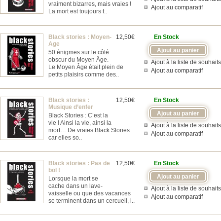
vraiment bizarres, mais vraies !
Ajout au comparatif
La mort est toujours t..
Black stories : Moyen-
12,50€
En Stock
Age
50 énigmes sur le côté
obscur du Moyen Âge.
Ajout à la liste de souhaits
Le Moyen Âge était plein de
Ajout au comparatif
petits plaisirs comme des..
Black stories :
12,50€
En Stock
Musique d’enfer
Black Stories : C’est la
vie ! Ainsi la vie, ainsi la
Ajout à la liste de souhaits
mort… De vraies Black Stories
Ajout au comparatif
car elles so..
Black stories : Pas de
12,50€
En Stock
bol !
Lorsque la mort se
cache dans un lave-
Ajout à la liste de souhaits
vaisselle ou que des vacances
Ajout au comparatif
se terminent dans un cercueil, l..