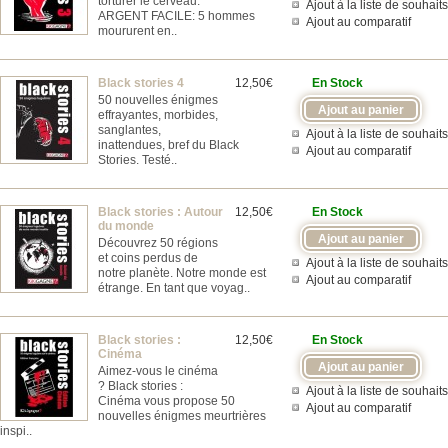
torturer le cerveau.
Ajout à la liste de souhaits
ARGENT FACILE: 5 hommes
Ajout au comparatif
moururent en..
Black stories 4
12,50€
En Stock
50 nouvelles énigmes
effrayantes, morbides,
sanglantes,
Ajout à la liste de souhaits
inattendues, bref du Black
Ajout au comparatif
Stories. Testé..
Black stories : Autour
12,50€
En Stock
du monde
Découvrez 50 régions
et coins perdus de
Ajout à la liste de souhaits
notre planète. Notre monde est
Ajout au comparatif
étrange. En tant que voyag..
Black stories :
12,50€
En Stock
Cinéma
Aimez-vous le cinéma
? Black stories :
Ajout à la liste de souhaits
Cinéma vous propose 50
Ajout au comparatif
nouvelles énigmes meurtrières
inspi..