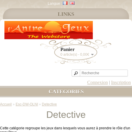
Langue :
LINKS
Panier
0 article(s) - 0,00€
Connexion
|
Inscription
CATEGORIES
Accueil
»
Esc-DW-OLNI
»
Detective
Detective
Cette catégorie regroupe les jeux dans lesquels vous aurez à prendre le rôle d'un