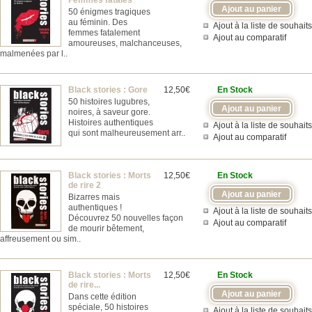
Femmes fatales
50 énigmes tragiques
au féminin. Des
Ajout à la liste de souhaits
femmes fatalement
Ajout au comparatif
amoureuses, malchanceuses,
malmenées par l..
Black stories : Gore
12,50€
En Stock
50 histoires lugubres,
noires, à saveur gore.
Histoires authentiques
Ajout à la liste de souhaits
qui sont malheureusement arr..
Ajout au comparatif
Black stories : Morts
12,50€
En Stock
de rire 2
Bizarres mais
authentiques !
Ajout à la liste de souhaits
Découvrez 50 nouvelles façon
Ajout au comparatif
de mourir bêtement,
affreusement ou sim..
Black stories : Morts
12,50€
En Stock
de rire...
Dans cette édition
spéciale, 50 histoires
Ajout à la liste de souhaits