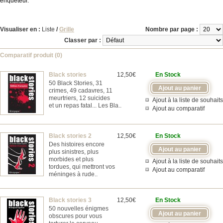
enquêteur.
Visualiser en :
Liste
/
Grille
Nombre par page :
Classer par :
Comparatif produit (0)
Black stories
12,50€
En Stock
50 Black Stories, 31
crimes, 49 cadavres, 11
meurtriers, 12 suicides
Ajout à la liste de souhaits
et un repas fatal... Les Bla..
Ajout au comparatif
Black stories 2
12,50€
En Stock
Des histoires encore
plus sinistres, plus
morbides et plus
Ajout à la liste de souhaits
tordues, qui mettront vos
Ajout au comparatif
méninges à rude..
Black stories 3
12,50€
En Stock
50 nouvelles énigmes
obscures pour vous