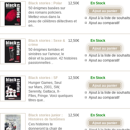
Black stories : Polar
12,50€
En Stock
50 énigmes basées sur
des romans policiers.
Mettez-vous dans la
Ajout à la liste de souhaits
peau de célèbres détectives et
Ajout au comparatif
en..
Black stories : Sexe &
12,50€
En Stock
crime
50 énigmes torrides et
sinistres sur l'amour, le
Ajout à la liste de souhaits
désir et la passion. 42 histoires
Ajout au comparatif
passionnelles ..
Black stories : SF
12,50€
En Stock
Hunger Games, Seul
sur Mars, 2001, SW,
Serenity, Gattaca, X-
Ajout à la liste de souhaits
FIles, Fringe. Voici quelques
Ajout au comparatif
titres que..
Black stories junior :
12,50€
En Stock
Histoires de fantômes
Ces histoires te
donneront la chair de