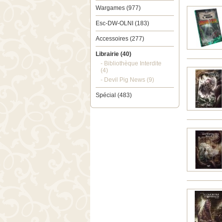
Wargames (977)
Esc-DW-OLNI (183)
Accessoires (277)
Librairie (40)
- Bibliothèque Interdite
(4)
- Devil Pig News (9)
Spécial (483)