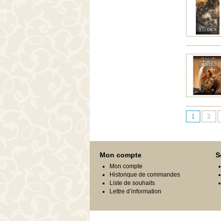
1
2
Mon compte
S
Mon compte
Historique de commandes
Liste de souhaits
Lettre d’information