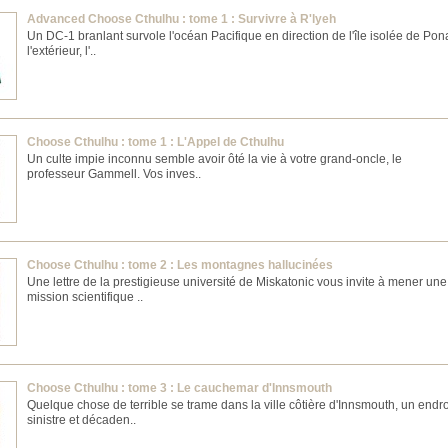
Advanced Choose Cthulhu : tome 1 : Survivre à R'lyeh
Un DC-1 branlant survole l'océan Pacifique en direction de l'île isolée de Pon
l'extérieur, l'..
Choose Cthulhu : tome 1 : L'Appel de Cthulhu
Un culte impie inconnu semble avoir ôté la vie à votre grand-oncle, le
professeur Gammell. Vos inves..
Choose Cthulhu : tome 2 : Les montagnes hallucinées
Une lettre de la prestigieuse université de Miskatonic vous invite à mener une
mission scientifique ..
Choose Cthulhu : tome 3 : Le cauchemar d'Innsmouth
Quelque chose de terrible se trame dans la ville côtière d'Innsmouth, un endro
sinistre et décaden..