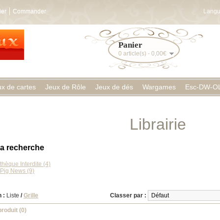
ier
Commander
Langu
Panier
0 article(s) - 0,00€
ux de cartes
Jeux de Rôle
Jeux de dés
Wargames
Esc-DW-O
Librairie
la recherche
thèque Interdite (4)
 Pig News (9)
 :
Liste
/
Grille
Classer par :
roduit (0)