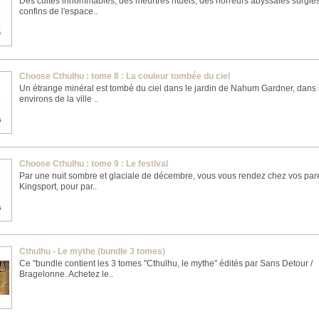
Des cultes innommables, des meurtres rituels, des horreurs abyssales surgie
confins de l'espace..
Choose Cthulhu : tome 8 : La couleur tombée du ciel
Un étrange minéral est tombé du ciel dans le jardin de Nahum Gardner, dans 
environs de la ville ..
Choose Cthulhu : tome 9 : Le festival
Par une nuit sombre et glaciale de décembre, vous vous rendez chez vos par
Kingsport, pour par..
Cthulhu - Le mythe (bundle 3 tomes)
Ce "bundle contient les 3 tomes "Cthulhu, le mythe" édités par Sans Detour /
Bragelonne. Achetez le..