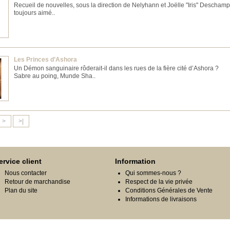
Recueil de nouvelles, sous la direction de Nelyhann et Joëlle "Iris" Deschamp.
toujours aimé..
Les Princes d’Ashora
Un Démon sanguinaire rôderait-il dans les rues de la fière cité d’Ashora ?
Sabre au poing, Munde Sha..
>
>|
ervice client
Information
Nous contacter
Qui sommes-nous ?
Retour de marchandise
Respect de la vie privée
Plan du site
Conditions Générales de Vente
Informations de livraisons