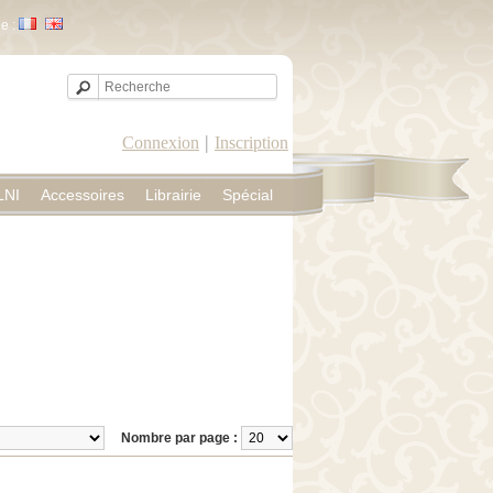
e :
|
Connexion
Inscription
LNI
Accessoires
Librairie
Spécial
Nombre par page :