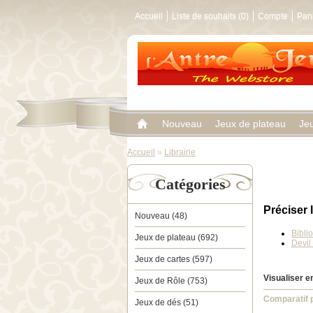
Accueil
Liste de souhaits (0)
Compte
Pan
Nouveau
Jeux de plateau
Je
Accueil
»
Librairie
Catégories
Préciser 
Nouveau (48)
Biblio
Jeux de plateau (692)
Devil
Jeux de cartes (597)
Visualiser en
Jeux de Rôle (753)
Comparatif p
Jeux de dés (51)