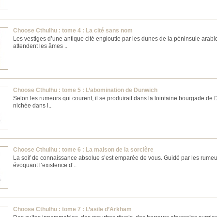
Choose Cthulhu : tome 4 : La cité sans nom
Les vestiges d’une antique cité engloutie par les dunes de la péninsule arab
attendent les âmes ..
Choose Cthulhu : tome 5 : L’abomination de Dunwich
Selon les rumeurs qui courent, il se produirait dans la lointaine bourgade de
nichée dans l..
Choose Cthulhu : tome 6 : La maison de la sorcière
La soif de connaissance absolue s’est emparée de vous. Guidé par les rumeu
évoquant l’existence d’..
Choose Cthulhu : tome 7 : L’asile d’Arkham