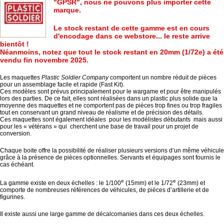
"GPSR", nous ne pouvons plus importer cette
marque.
Le stock restant de cette gamme est en cours
d'encodage dans ce webstore... le reste arrive
bientôt !
Néanmoins, notez que tout le stock restant en 20mm (1/72e) a été
vendu fin novembre 2025.
Les maquettes
Plastic Soldier Company
comportent un nombre réduit de pièces
pour un assemblage facile et rapide (Fast Kit).
Ces modèles sont prévus principalement pour le wargame et pour être manipulés
lors des parties. De ce fait, elles sont réalisées dans un plastic plus solide que la
moyenne des maquettes et ne comportent pas de pièces trop fines ou trop fragiles
tout en conservant un grand niveau de réalisme et de précision des détails.
Ces maquettes sont également idéales pour les modélistes débutants mais aussi
pour les « vétérans » qui cherchent une base de travail pour un projet de
conversion.
Chaque boite offre la possibilité de réaliser plusieurs versions d’un même véhicule
grâce à la présence de pièces optionnelles. Servants et équipages sont fournis le
cas échéant.
e
e
La gamme existe en deux échelles : le 1/100
(15mm) et le 1/72
(23mm) et
comporte de nombreuses références de véhicules, de pièces d’artillerie et de
figurines.
Il existe aussi une large gamme de décalcomanies dans ces deux échelles.