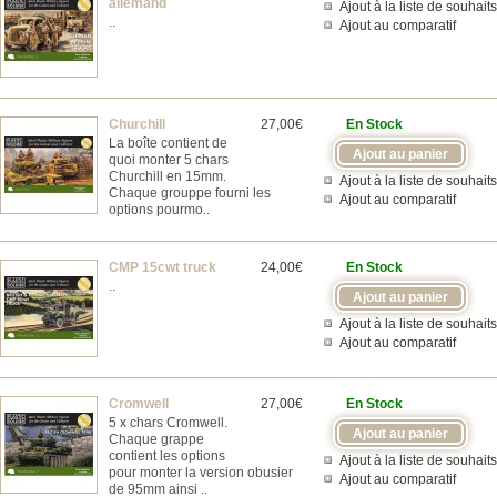
allemand
Ajout à la liste de souhaits
..
Ajout au comparatif
Churchill
27,00€
En Stock
La boîte contient de
quoi monter 5 chars
Churchill en 15mm.
Ajout à la liste de souhaits
Chaque grouppe fourni les
Ajout au comparatif
options pourmo..
CMP 15cwt truck
24,00€
En Stock
..
Ajout à la liste de souhaits
Ajout au comparatif
Cromwell
27,00€
En Stock
5 x chars Cromwell.
Chaque grappe
contient les options
Ajout à la liste de souhaits
pour monter la version obusier
Ajout au comparatif
de 95mm ainsi ..