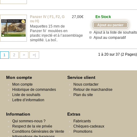
Panzer IV ( F1, F2, G
27,00€
En Stock
ou H)
Maquettes 15 mm de
Panzer IV moulées en
Ajout à la liste de souhaits
plastic injecté et à l’assemblage
Ajout au comparatif
simplifié. La boî..
1 à 20 sur 37 (2 Pages)
1
2
>
>|
Mon compte
Service client
Mon compte
Nous contacter
Historique de commandes
Retour de marchandise
Liste de souhaits
Plan du site
Lettre d’information
Information
Extras
Qui sommes-nous ?
Fabricants
Respect de la vie privée
Chèques-cadeaux
Conditions Générales de Vente
Promotions
Informations de livraisons