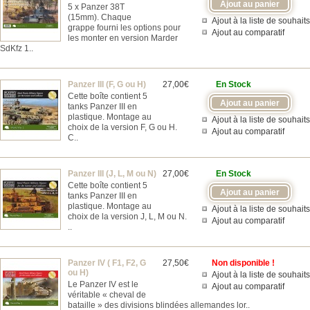
5 x Panzer 38T
(15mm). Chaque
Ajout à la liste de souhaits
grappe fourni les options pour
Ajout au comparatif
les monter en version Marder
SdKfz 1..
Panzer III (F, G ou H)
27,00€
En Stock
Cette boîte contient 5
tanks Panzer III en
plastique. Montage au
Ajout à la liste de souhaits
choix de la version F, G ou H.
Ajout au comparatif
C..
Panzer III (J, L, M ou N)
27,00€
En Stock
Cette boîte contient 5
tanks Panzer III en
plastique. Montage au
Ajout à la liste de souhaits
choix de la version J, L, M ou N.
Ajout au comparatif
..
Panzer IV ( F1, F2, G
27,50€
Non disponible !
ou H)
Ajout à la liste de souhaits
Le Panzer IV est le
Ajout au comparatif
véritable « cheval de
bataille » des divisions blindées allemandes lor..