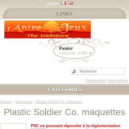
Langue :
LINKS
Panier
0 article(s) - 0,00€
Connexion
|
Inscription
CATEGORIES
Accueil
»
Wargames
»
Plastic Soldier Co. maquettes
Plastic Soldier Co. maquettes
PSC ne pouvant répondre à la réglementation