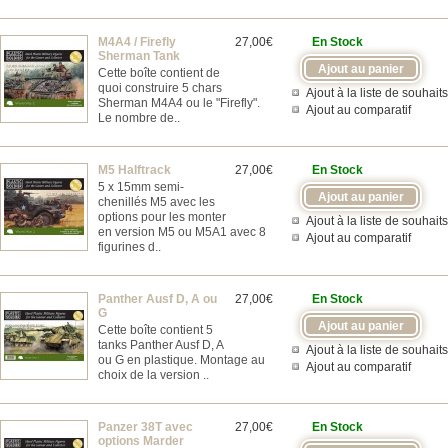
M4A4 / Firefly
27,00€
En Stock
Sherman Tank
Cette boîte contient de
quoi construire 5 chars
Ajout à la liste de souhaits
Sherman M4A4 ou le "Firefly".
Ajout au comparatif
Le nombre de..
M5 Halftrack
27,00€
En Stock
5 x 15mm semi-
chenillés M5 avec les
options pour les monter
Ajout à la liste de souhaits
en version M5 ou M5A1 avec 8
Ajout au comparatif
figurines d..
Panther Ausf D, A ou
27,00€
En Stock
G
Cette boîte contient 5
tanks Panther Ausf D, A
Ajout à la liste de souhaits
ou G en plastique. Montage au
Ajout au comparatif
choix de la version ..
Panzer 38T avec
27,00€
En Stock
options Marder