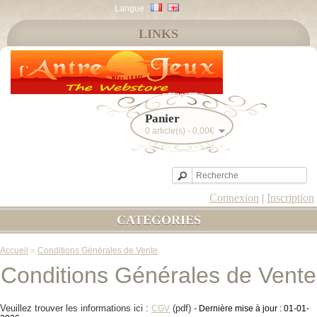
Langue :
LINKS
Panier
0 article(s) - 0,00€
Connexion
|
Inscription
CATEGORIES
Accueil
»
Conditions Générales de Vente
Conditions Générales de Vente
Veuillez trouver les informations ici :
(pdf) -
CGV
Dernière mise à jour : 01-01-