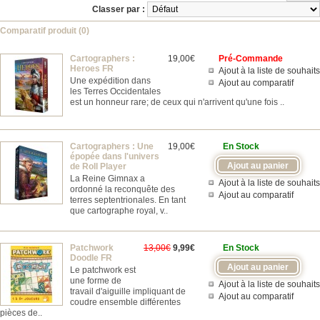
Classer par :
Comparatif produit (0)
Cartographers :
19,00€
Pré-Commande
Heroes FR
Ajout à la liste de souhaits
Une expédition dans
Ajout au comparatif
les Terres Occidentales
est un honneur rare; de ceux qui n'arrivent qu'une fois ..
Cartographers : Une
19,00€
En Stock
épopée dans l'univers
de Roll Player
La Reine Gimnax a
Ajout à la liste de souhaits
ordonné la reconquête des
Ajout au comparatif
terres septentrionales. En tant
que cartographe royal, v..
Patchwork
13,00€
9,99€
En Stock
Doodle FR
Le patchwork est
une forme de
Ajout à la liste de souhaits
travail d'aiguille impliquant de
Ajout au comparatif
coudre ensemble différentes
pièces de..