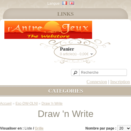
Langue :
LINKS
Panier
0 article(s) - 0,00€
Connexion
|
Inscription
CATEGORIES
Accueil
»
Esc-DW-OLNI
»
Draw 'n Write
Draw 'n Write
Visualiser en :
Liste
/
Grille
Nombre par page :