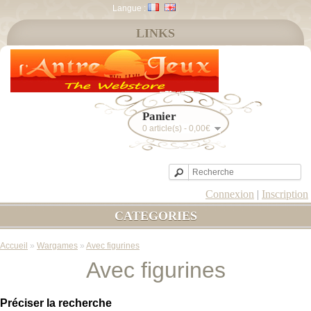
Langue :
LINKS
Panier
0 article(s) - 0,00€
Connexion
|
Inscription
CATEGORIES
Accueil
»
Wargames
»
Avec figurines
Avec figurines
Préciser la recherche