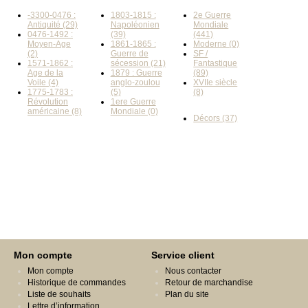
-3300-0476 :
1803-1815 :
2e Guerre
Antiquité (29)
Napoléonien
Mondiale
0476-1492 :
(39)
(441)
Moyen-Age
1861-1865 :
Moderne (0)
(2)
Guerre de
SF /
1571-1862 :
sécession (21)
Fantastique
Age de la
1879 : Guerre
(89)
Voile (4)
anglo-zoulou
XVIIe siècle
1775-1783 :
(5)
(8)
Révolution
1ere Guerre
américaine (8)
Mondiale (0)
Décors (37)
Mon compte
Service client
Mon compte
Nous contacter
Historique de commandes
Retour de marchandise
Liste de souhaits
Plan du site
Lettre d’information