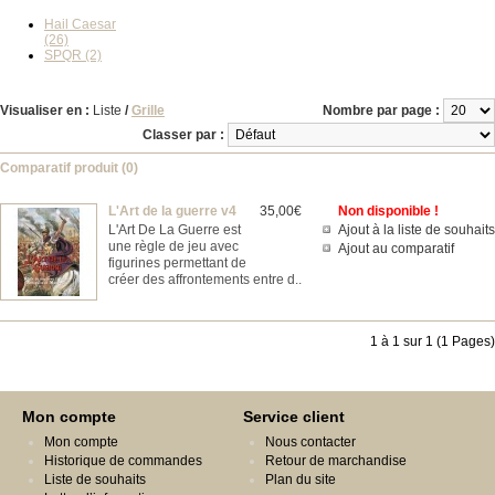
Hail Caesar
(26)
SPQR (2)
Visualiser en :
Liste
/
Grille
Nombre par page :
Classer par :
Comparatif produit (0)
L'Art de la guerre v4
35,00€
Non disponible !
L'Art De La Guerre est
Ajout à la liste de souhaits
une règle de jeu avec
Ajout au comparatif
figurines permettant de
créer des affrontements entre d..
1 à 1 sur 1 (1 Pages)
Mon compte
Service client
Mon compte
Nous contacter
Historique de commandes
Retour de marchandise
Liste de souhaits
Plan du site