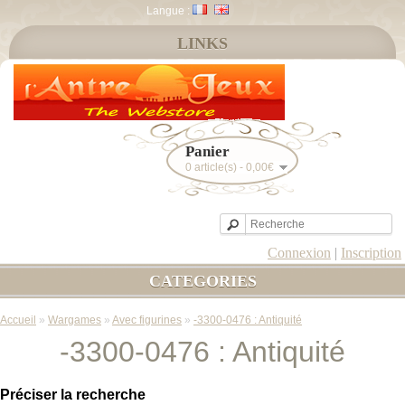
Langue :
LINKS
Panier
0 article(s) - 0,00€
Connexion
|
Inscription
CATEGORIES
Accueil
»
Wargames
»
Avec figurines
»
-3300-0476 : Antiquité
-3300-0476 : Antiquité
Préciser la recherche