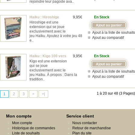
rejoindre leur pagode ava..
Haiku : Hiroshige
9,95€
En Stock
Hiroshige est une
extension qui se joue
exclusivement avec le
Ajout à la liste de souhaits
jeu Haïku. Ajoutez à votre jeu 48
Ajout au comparatif
e..
Haiku : Kigo 100 vers
9,95€
En Stock
Kigo est une extension
qui se joue
exclusivement avec le
Ajout à la liste de souhaits
jeu Haïku. À propos : Dans la
Ajout au comparatif
tradition..
1 à 20 sur 48 (3 Pages)
1
2
3
>
>|
Mon compte
Service client
Mon compte
Nous contacter
Historique de commandes
Retour de marchandise
Liste de souhaits
Plan du site