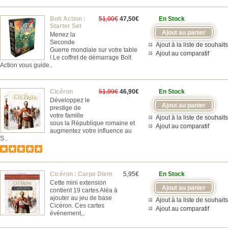
Bolt Action :
51,00€
47,50€
En Stock
Starter Set
Menez la
Seconde
Ajout à la liste de souhaits
Guerre mondiale sur votre table
Ajout au comparatif
! Le coffret de démarrage Bolt
Action vous guide..
Cicéron
51,99€
46,90€
En Stock
Développez le
prestige de
votre famille
Ajout à la liste de souhaits
sous la République romaine et
Ajout au comparatif
augmentez votre influence au
S..
Cicéron : Carpe Diem
5,95€
En Stock
Cette mini extension
contient 19 cartes Aléa à
ajouter au jeu de base
Ajout à la liste de souhaits
Cicéron. Ces cartes
Ajout au comparatif
événement,..