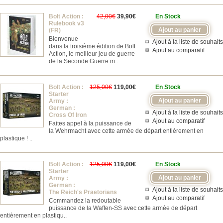
Bolt Action :
42,00€
39,90€
En Stock
Rulebook v3
(FR)
Bienvenue
Ajout à la liste de souhaits
dans la troisième édition de Bolt
Ajout au comparatif
Action, le meilleur jeu de guerre
de la Seconde Guerre m..
Bolt Action :
125,00€
119,00€
En Stock
Starter
Army :
German :
Ajout à la liste de souhaits
Cross Of Iron
Ajout au comparatif
Faites appel à la puissance de
la Wehrmacht avec cette armée de départ entièrement en
plastique ! ..
Bolt Action :
125,00€
119,00€
En Stock
Starter
Army :
German :
Ajout à la liste de souhaits
The Reich's Praetorians
Ajout au comparatif
Commandez la redoutable
puissance de la Waffen-SS avec cette armée de départ
entièrement en plastiqu..