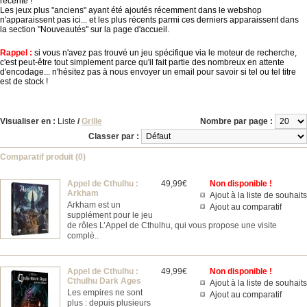
récente !
Les jeux plus "anciens" ayant été ajoutés récemment dans le webshop
n'apparaissent pas ici... et les plus récents parmi ces derniers apparaissent dans
la section "Nouveautés" sur la page d'accueil.
Rappel :
si vous n'avez pas trouvé un jeu spécifique via le moteur de recherche,
c'est peut-être tout simplement parce qu'il fait partie des nombreux en attente
d'encodage... n'hésitez pas à nous envoyer un email pour savoir si tel ou tel titre
est de stock !
Visualiser en :
Liste
/
Grille
Nombre par page :
Classer par :
Comparatif produit (0)
Appel de Cthulhu :
49,99€
Non disponible !
Arkham
Ajout à la liste de souhaits
Arkham est un
Ajout au comparatif
supplément pour le jeu
de rôles L’Appel de Cthulhu, qui vous propose une visite
complè..
Appel de Cthulhu :
49,99€
Non disponible !
Cthulhu Dark Ages
Ajout à la liste de souhaits
Les empires ne sont
Ajout au comparatif
plus : depuis plusieurs