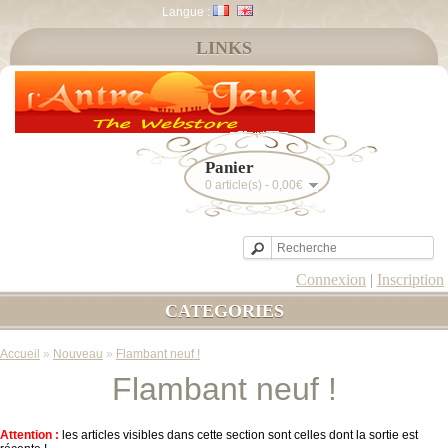
Langue :
LINKS
Panier
0 article(s) - 0,00€
Connexion
|
Inscription
CATEGORIES
Accueil
»
Nouveau
»
Flambant neuf !
Flambant neuf !
Attention :
les articles visibles dans cette section sont celles dont la sortie est