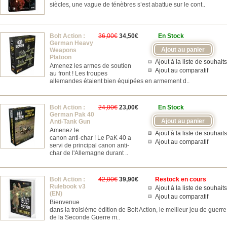
siècles, une vague de ténèbres s’est abattue sur le cont..
Bolt Action :
36,00€
34,50€
En Stock
German Heavy
Weapons
Platoon
Ajout à la liste de souhaits
Amenez les armes de soutien
Ajout au comparatif
au front ! Les troupes
allemandes étaient bien équipées en armement d..
Bolt Action :
24,00€
23,00€
En Stock
German Pak 40
Anti-Tank Gun
Amenez le
Ajout à la liste de souhaits
canon anti-char ! Le PaK 40 a
Ajout au comparatif
servi de principal canon anti-
char de l'Allemagne durant ..
Bolt Action :
42,00€
39,90€
Restock en cours
Rulebook v3
Ajout à la liste de souhaits
(EN)
Ajout au comparatif
Bienvenue
dans la troisième édition de Bolt Action, le meilleur jeu de guerre
de la Seconde Guerre m..