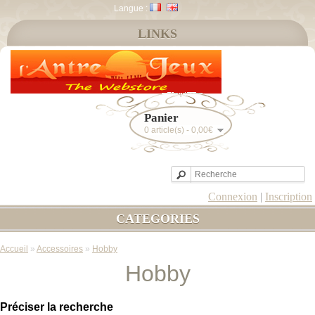
Langue :
LINKS
Panier
0 article(s) - 0,00€
Connexion
|
Inscription
CATEGORIES
Accueil
»
Accessoires
»
Hobby
Hobby
Préciser la recherche