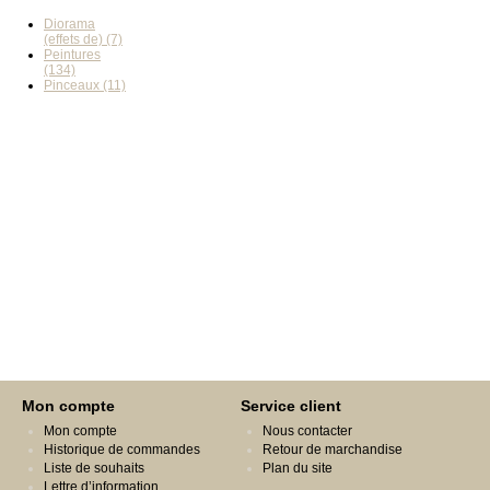
Diorama
(effets de) (7)
Peintures
(134)
Pinceaux (11)
Mon compte
Service client
Mon compte
Nous contacter
Historique de commandes
Retour de marchandise
Liste de souhaits
Plan du site
Lettre d’information