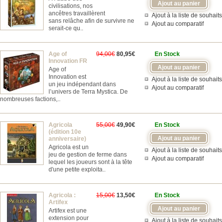
civilisations, nos
ancêtres travaillèrent
Ajout à la liste de souhaits
sans relâche afin de survivre ne
Ajout au comparatif
serait-ce qu..
Age of
94,00€
80,95€
En Stock
Innovation FR
Age of
Innovation est
Ajout à la liste de souhaits
un jeu indépendant dans
Ajout au comparatif
l’univers de Terra Mystica. De
nombreuses factions,..
Agricola
55,00€
49,90€
En Stock
(édition 10e
anniversaire)
Agricola est un
Ajout à la liste de souhaits
jeu de gestion de ferme dans
Ajout au comparatif
lequel les joueurs sont à la tête
d'une petite exploita..
Agricola :
15,00€
13,50€
En Stock
Artifex
Artifex est une
extension pour
Ajout à la liste de souhaits