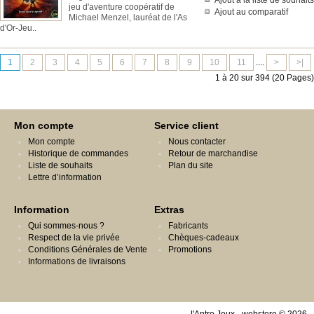
Ajout à la liste de souhaits
jeu d'aventure coopératif de
Ajout au comparatif
Michael Menzel, lauréat de l'As
d'Or-Jeu..
1
2
3
4
5
6
7
8
9
10
11
....
>
>|
1 à 20 sur 394 (20 Pages)
Mon compte
Service client
Mon compte
Nous contacter
Historique de commandes
Retour de marchandise
Liste de souhaits
Plan du site
Lettre d’information
Information
Extras
Qui sommes-nous ?
Fabricants
Respect de la vie privée
Chèques-cadeaux
Conditions Générales de Vente
Promotions
Informations de livraisons