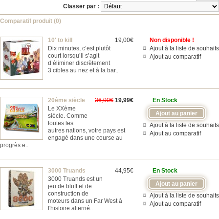
Classer par :
Comparatif produit (0)
10' to kill
19,00€
Non disponible !
Dix minutes, c’est plutôt
Ajout à la liste de souhaits
court lorsqu’il s’agit
Ajout au comparatif
d’éliminer discrètement
3 cibles au nez et à la bar..
20ème siècle
36,00€
19,99€
En Stock
Le XXème
siècle. Comme
toutes les
Ajout à la liste de souhaits
autres nations, votre pays est
Ajout au comparatif
engagé dans une course au
progrès e..
3000 Truands
44,95€
En Stock
3000 Truands est un
jeu de bluff et de
construction de
Ajout à la liste de souhaits
moteurs dans un Far West à
Ajout au comparatif
l'histoire alterné..