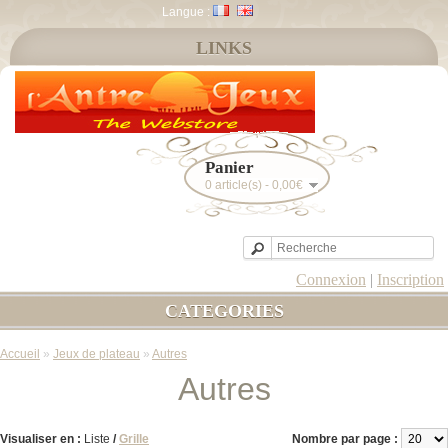
Langue :
LINKS
Panier
0 article(s) - 0,00€
Connexion
|
Inscription
CATEGORIES
Accueil
»
Jeux de plateau
»
Autres
Autres
Visualiser en :
Liste
/
Grille
Nombre par page :