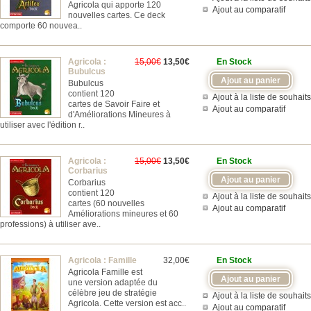
Agricola qui apporte 120
Ajout au comparatif
nouvelles cartes. Ce deck
comporte 60 nouvea..
Agricola :
15,00€
13,50€
En Stock
Bubulcus
Bubulcus
contient 120
Ajout à la liste de souhaits
cartes de Savoir Faire et
Ajout au comparatif
d'Améliorations Mineures à
utiliser avec l'édition r..
Agricola :
15,00€
13,50€
En Stock
Corbarius
Corbarius
contient 120
Ajout à la liste de souhaits
cartes (60 nouvelles
Ajout au comparatif
Améliorations mineures et 60
professions) à utiliser ave..
Agricola : Famille
32,00€
En Stock
Agricola Famille est
une version adaptée du
célèbre jeu de stratégie
Ajout à la liste de souhaits
Agricola. Cette version est acc..
Ajout au comparatif