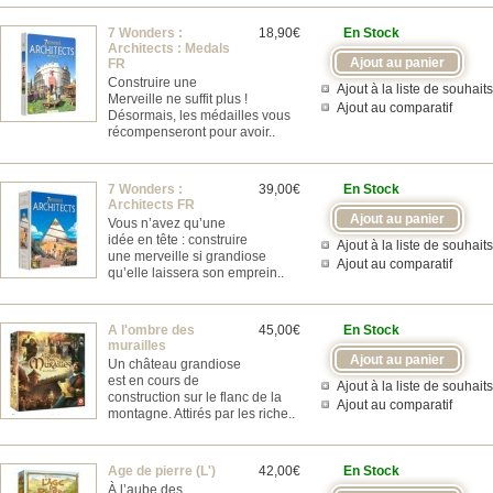
7 Wonders :
18,90€
En Stock
Architects : Medals
FR
Construire une
Ajout à la liste de souhaits
Merveille ne suffit plus !
Ajout au comparatif
Désormais, les médailles vous
récompenseront pour avoir..
7 Wonders :
39,00€
En Stock
Architects FR
Vous n’avez qu’une
idée en tête : construire
Ajout à la liste de souhaits
une merveille si grandiose
Ajout au comparatif
qu’elle laissera son emprein..
A l'ombre des
45,00€
En Stock
murailles
Un château grandiose
est en cours de
Ajout à la liste de souhaits
construction sur le flanc de la
Ajout au comparatif
montagne. Attirés par les riche..
Age de pierre (L')
42,00€
En Stock
À l’aube des