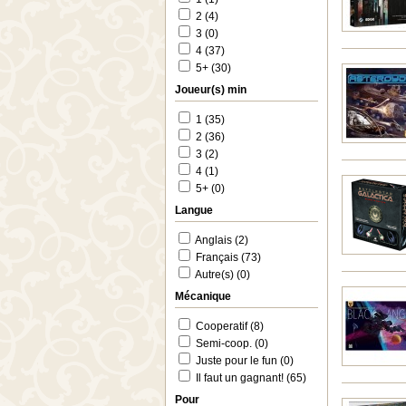
2 (4)
3 (0)
4 (37)
5+ (30)
Joueur(s) min
1 (35)
2 (36)
3 (2)
4 (1)
5+ (0)
Langue
Anglais (2)
Français (73)
Autre(s) (0)
Mécanique
Cooperatif (8)
Semi-coop. (0)
Juste pour le fun (0)
Il faut un gagnant! (65)
Pour