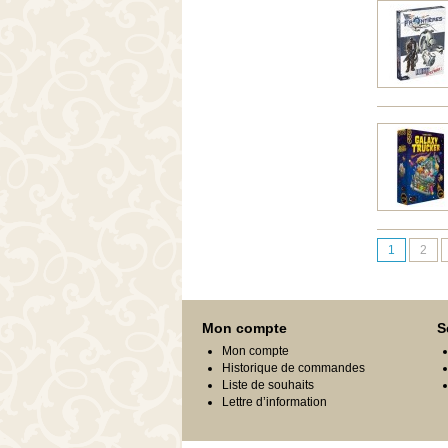
1
2
Mon compte
S
Mon compte
Historique de commandes
Liste de souhaits
Lettre d’information