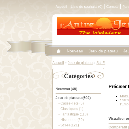
Accueil
Liste de souhaits (0)
Compte
Pan
Nouveau
Jeux de plateau
Je
Accueil
»
Jeux de plateau
»
Sci-Fi
Catégories
Préciser 
Nouveau (48)
Mars 
Jeux de plateau (692)
Star 
- Casse-Tête (5)
l'Emp
- Classiques (1)
- Fantastique (118)
Visualiser en
- Historique (50)
- Sci-Fi (121)
Comparatif p