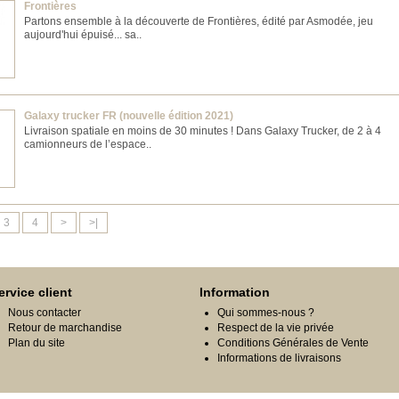
Frontières
Partons ensemble à la découverte de Frontières, édité par Asmodée, jeu
aujourd'hui épuisé... sa..
Galaxy trucker FR (nouvelle édition 2021)
Livraison spatiale en moins de 30 minutes ! Dans Galaxy Trucker, de 2 à 4
camionneurs de l’espace..
3
4
>
>|
ervice client
Information
Nous contacter
Qui sommes-nous ?
Retour de marchandise
Respect de la vie privée
Plan du site
Conditions Générales de Vente
Informations de livraisons