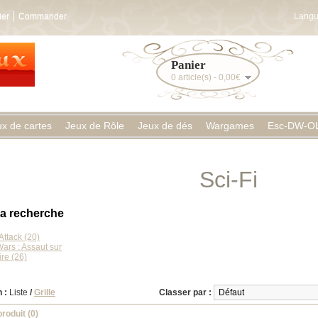
ier
Commander
Langu
Panier
0 article(s) - 0,00€
ux de cartes
Jeux de Rôle
Jeux de dés
Wargames
Esc-DW-O
Sci-Fi
la recherche
Attack (20)
Wars : Assaut sur
ire (26)
 :
Liste
/
Grille
Classer par :
roduit (0)