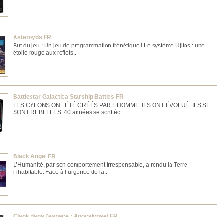
Asteroyds FR
But du jeu : Un jeu de programmation frénétique ! Le système Ujitos : une
étoile rouge aux reflets..
Battlestar Galactica Starship Battles FR
LES CYLONS ONT ÉTÉ CRÉÉS PAR L’HOMME. ILS ONT ÉVOLUÉ. ILS SE
SONT REBELLÉS. 40 années se sont éc..
Black Angel FR
L’Humanité, par son comportement irresponsable, a rendu la Terre
inhabitable. Face à l’urgence de la..
Clank dans l'espace : Apocalypse! FR