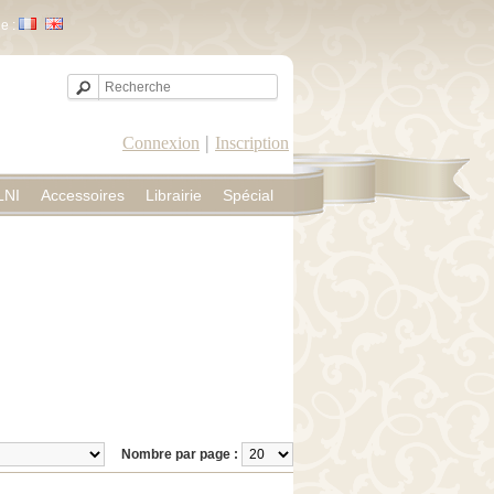
e :
|
Connexion
Inscription
LNI
Accessoires
Librairie
Spécial
Nombre par page :