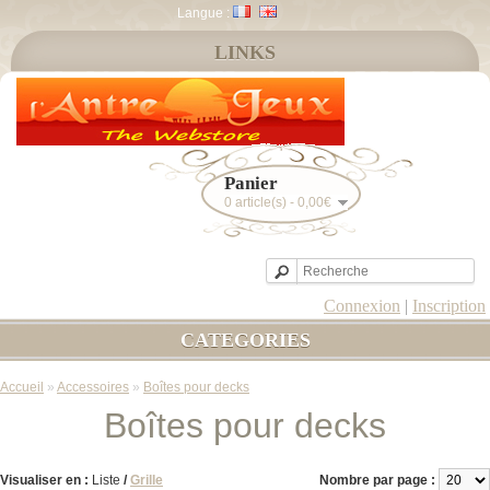
Langue :
LINKS
Panier
0 article(s) - 0,00€
Connexion
|
Inscription
CATEGORIES
Accueil
»
Accessoires
»
Boîtes pour decks
Boîtes pour decks
Visualiser en :
Liste
/
Grille
Nombre par page :