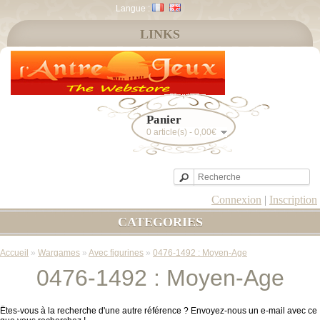
Langue :
LINKS
Panier
0 article(s) - 0,00€
Connexion
|
Inscription
CATEGORIES
Accueil
»
Wargames
»
Avec figurines
»
0476-1492 : Moyen-Age
0476-1492 : Moyen-Age
Êtes-vous à la recherche d'une autre référence ? Envoyez-nous un e-mail avec ce