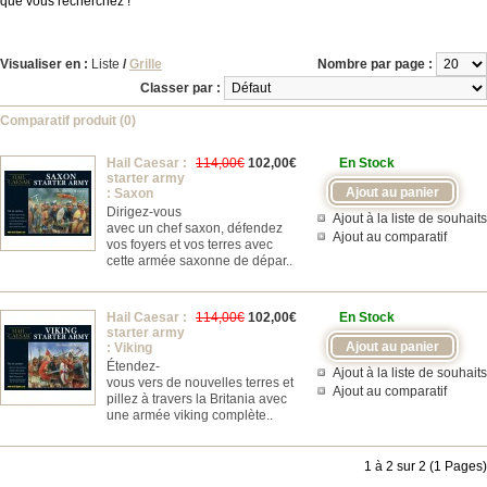
que vous recherchez !
Visualiser en :
Liste
/
Grille
Nombre par page :
Classer par :
Comparatif produit (0)
Hail Caesar :
114,00€
102,00€
En Stock
starter army
: Saxon
Dirigez-vous
Ajout à la liste de souhaits
avec un chef saxon, défendez
Ajout au comparatif
vos foyers et vos terres avec
cette armée saxonne de dépar..
Hail Caesar :
114,00€
102,00€
En Stock
starter army
: Viking
Étendez-
Ajout à la liste de souhaits
vous vers de nouvelles terres et
Ajout au comparatif
pillez à travers la Britania avec
une armée viking complète..
1 à 2 sur 2 (1 Pages)