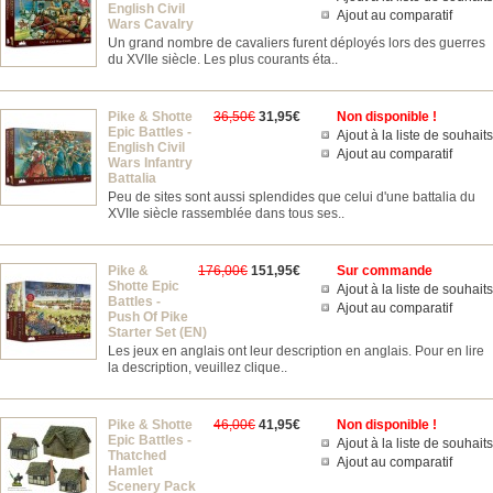
English Civil
Ajout au comparatif
Wars Cavalry
Un grand nombre de cavaliers furent déployés lors des guerres
du XVIIe siècle. Les plus courants éta..
Pike & Shotte
36,50€
31,95€
Non disponible !
Epic Battles -
Ajout à la liste de souhaits
English Civil
Ajout au comparatif
Wars Infantry
Battalia
Peu de sites sont aussi splendides que celui d'une battalia du
XVIIe siècle rassemblée dans tous ses..
Pike &
176,00€
151,95€
Sur commande
Shotte Epic
Ajout à la liste de souhaits
Battles -
Ajout au comparatif
Push Of Pike
Starter Set (EN)
Les jeux en anglais ont leur description en anglais. Pour en lire
la description, veuillez clique..
Pike & Shotte
46,00€
41,95€
Non disponible !
Epic Battles -
Ajout à la liste de souhaits
Thatched
Ajout au comparatif
Hamlet
Scenery Pack