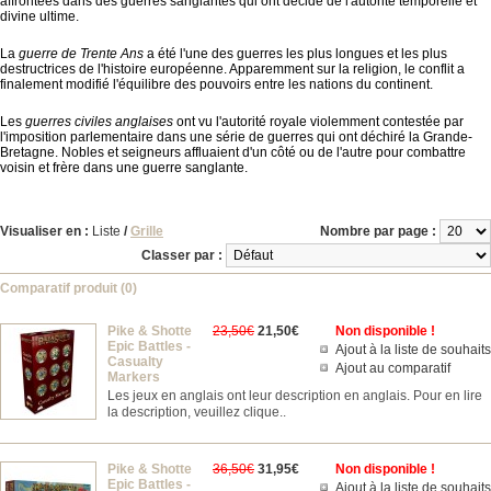
affrontées dans des guerres sanglantes qui ont décidé de l'autorité temporelle et
divine ultime.
La
guerre de Trente Ans
a été l'une des guerres les plus longues et les plus
destructrices de l'histoire européenne. Apparemment sur la religion, le conflit a
finalement modifié l'équilibre des pouvoirs entre les nations du continent.
Les
guerres civiles anglaises
ont vu l'autorité royale violemment contestée par
l'imposition parlementaire dans une série de guerres qui ont déchiré la Grande-
Bretagne. Nobles et seigneurs affluaient d'un côté ou de l'autre pour combattre
voisin et frère dans une guerre sanglante.
Visualiser en :
Liste
/
Grille
Nombre par page :
Classer par :
Comparatif produit (0)
Pike & Shotte
23,50€
21,50€
Non disponible !
Epic Battles -
Ajout à la liste de souhaits
Casualty
Ajout au comparatif
Markers
Les jeux en anglais ont leur description en anglais. Pour en lire
la description, veuillez clique..
Pike & Shotte
36,50€
31,95€
Non disponible !
Epic Battles -
Ajout à la liste de souhaits