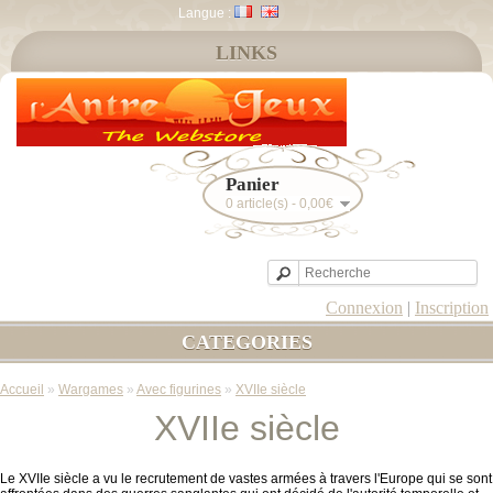
Langue :
LINKS
Panier
0 article(s) - 0,00€
Connexion
|
Inscription
CATEGORIES
Accueil
»
Wargames
»
Avec figurines
»
XVIIe siècle
XVIIe siècle
Le XVIIe siècle a vu le recrutement de vastes armées à travers l'Europe qui se sont