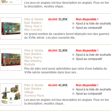
Les jeux en anglais ont leur description en anglais. Pour en lire
la description, veuillez clique..
Pike & Shotte
36,50€
31,95€
Non disponible !
Epic Battles -
Ajout à la liste de souhaits
Thirty Year's
Ajout au comparatif
War Cavalry
Un grand nombre de cavaliers furent déployés lors des guerres
du XVIIe siècle. Les plus courants éta..
Pike & Shotte
36,50€
31,95€
Non disponible !
Epic Battles -
Ajout à la liste de souhaits
Thirty Year's
Ajout au comparatif
War Infantry
Battalia
Peu de sites sont aussi splendides que celui d'une battalia du
XVIIe siècle rassemblée dans tous ses..
Pike & Shotte
46,00€
41,95€
Non disponible !
Epic Battles -
Ajout à la liste de souhaits
Village
Ajout au comparatif
Scenery Pack
Les jeux en anglais ont leur description en anglais. Pour en lire
la description, veuillez clique..