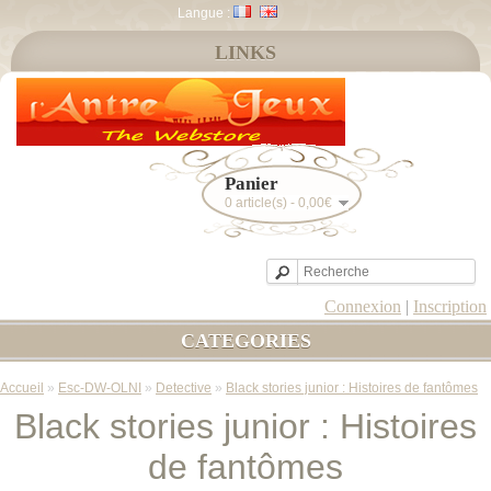
Langue :
LINKS
Panier
0 article(s) - 0,00€
Connexion
|
Inscription
CATEGORIES
Accueil
»
Esc-DW-OLNI
»
Detective
»
Black stories junior : Histoires de fantômes
Black stories junior : Histoires
de fantômes