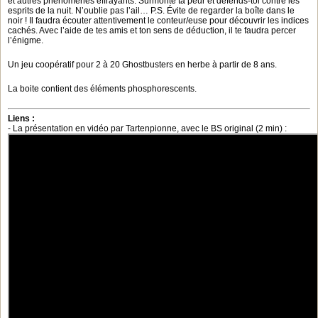
et autres phénomènes effrayants. Surmonte ta peur et défends-toi contre les
esprits de la nuit. N’oublie pas l’ail… P.S. Évite de regarder la boîte dans le
noir ! Il faudra écouter attentivement le conteur/euse pour découvrir les indices
cachés. Avec l’aide de tes amis et ton sens de déduction, il te faudra percer
l’énigme.
Un jeu coopératif pour 2 à 20 Ghostbusters en herbe à partir de 8 ans.
La boite contient des éléments phosphorescents.
Liens :
- La présentation en vidéo par Tartenpionne, avec le BS original (2 min) :