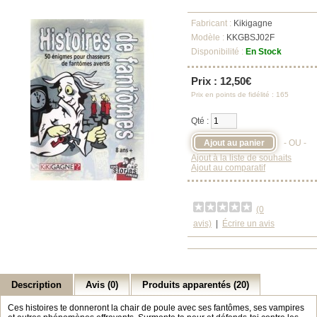
Fabricant :
Kikigagne
Modèle :
KKGBSJ02F
Disponibilité :
En Stock
Prix : 12,50€
Prix en points de fidélité : 165
Qté :
- OU -
Ajout à la liste de souhaits
Ajout au comparatif
(0
avis)
|
Écrire un avis
Description
Avis (0)
Produits apparentés (20)
Ces histoires te donneront la chair de poule avec ses fantômes, ses vampires