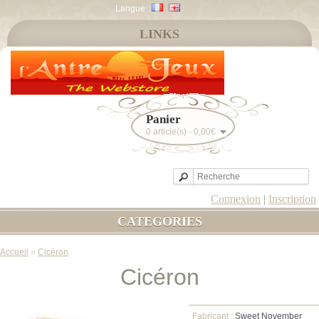
Langue :
LINKS
Panier
0 article(s) - 0,00€
Connexion
|
Inscription
CATEGORIES
Accueil
»
Cicéron
Cicéron
Fabricant :
Sweet November