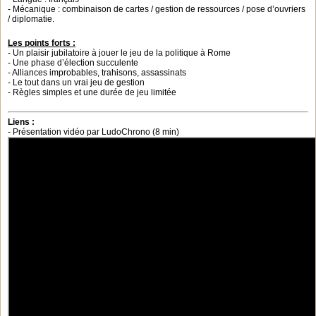
- Mécanique : combinaison de cartes / gestion de ressources / pose d’ouvriers
/ diplomatie.
Les points forts :
- Un plaisir jubilatoire à jouer le jeu de la politique à Rome
- Une phase d’élection succulente
- Alliances improbables, trahisons, assassinats
- Le tout dans un vrai jeu de gestion
- Règles simples et une durée de jeu limitée
Liens :
- Présentation vidéo par LudoChrono (8 min)