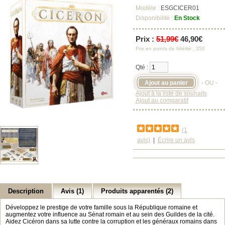
Modèle :
ESGCICER01
Disponibilité :
En Stock
Prix :
51,99€
46,90€
Prix en points de fidélité : 350
Qté :
- OU -
Ajout à la liste de souhaits
Ajout au comparatif
(1
avis)
|
Écrire un avis
Description
Avis (1)
Produits apparentés (2)
Développez le prestige de votre famille sous la République romaine et
augmentez votre influence au Sénat romain et au sein des Guildes de la cité.
Aidez Cicéron dans sa lutte contre la corruption et les généraux romains dans