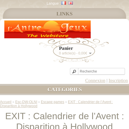
Langue :
LINKS
Panier
0 article(s) - 0,00€
Connexion
|
Inscription
CATEGORIES
Accueil
»
Esc-DW-OLNI
»
Escape games
»
EXIT : Calendrier de l’Avent :
Disparition à Hollywood
EXIT : Calendrier de l’Avent :
Disparition à Hollywood