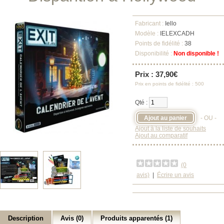
Fabricant :
Iello
Modèle :
IELEXCADH
Points de fidélité :
38
Disponibilité :
Non disponible !
Prix : 37,90€
Prix en points de fidélité : 500
Qté :
- OU -
Ajout à la liste de souhaits
Ajout au comparatif
(0
avis)
|
Écrire un avis
Description
Avis (0)
Produits apparentés (1)