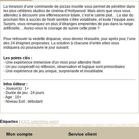
La livraison d’une commande de pizzas insolite vous permet de pénétrer dans
les plus célèbres studios de cinéma d’Hollywood. Mais alors que vous vous
attendez à découvrir une effervescence totale, c’est le calme plat… La star du
prochain film à succès de Noël semble s’être volatilisée, et toute l’équipe avec.
Surpris, vous remarquez en plus d’étranges empreintes de pas dans la neige
artificielle… Aurez-vous le courage de suivre cette piste ?
Pour retrouver la vedette disparue, vous devrez résoudre, jour après jour, l’une
des 24 énigmes proposées. La solution à chacune d’entre elles vous
indiquera où poursuivre le jour suivant.
Les points clés :
- Une expérience immersive d'un mois pour attendre Noël
- Un jeu coopératif où réflexion, observation et logique sont primordiales
- Une expérience de jeu unique, surprenante et inoubliable
Infos éditeur :
- Joueur(s) : 1+
- Durée de jeu : 24 jours
- Age : 10+
- Niveau Exit : débutant
Étiquettes :
EXIT
,
calendrier
,
avent
Mon compte
Service client