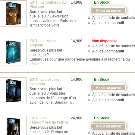
EXIT : Le tombeau du
14,90€
En Stock
Pharaon
Serez-vous plus fort
que le jeu ? L’excursion
Ajout à la liste de souhaits
dans la vallée des Rois est le
Ajout au comparatif
temps fort de votre ..
EXIT : Le trésor
14,90€
Non disponible !
englouti
Ajout à la liste de souhaits
Serez-vous plus fort
Ajout au comparatif
que le jeu ?
Embarquez pour une dangereuse aventure à la recherche du
trésor..
EXIT : Le vol vers
14,90€
En Stock
l'inconnu
Serez-vous plus fort
que le jeu ? Vous êtes
Ajout à la liste de souhaits
membres de l'équipage d'un
Ajout au comparatif
avion de ligne. Soudain, u..
EXIT : Les
24,90€
En Stock
catacombes de l'effroi
Serez-vous plus fort
que le jeu ? "Si vous ne
Ajout à la liste de souhaits