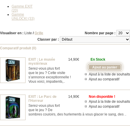
Gamme EXIT
(20)
Gamme
UNLOCK! (33)
Visualiser en :
Liste
/
Grille
Nombre par page :
Classer par :
Comparatif produit (0)
EXIT : Le musée
14,90€
En Stock
mystérieux
Serez-vous plus fort
que le jeu ? Cette visite
Ajout à la liste de souhaits
s’annonce exceptionnelle !
Ajout au comparatif
Vous voici, impatients,..
EXIT : Le Parc de
14,90€
Non disponible !
l'Horreur
Ajout à la liste de souhaits
Serez-vous plus fort
Ajout au comparatif
que le jeu ? De
sombres couloirs, des hurlements à vous glacer le sang, des ..