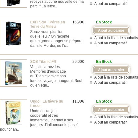
recevez aucune nouvelle de ma
Ajout au comparatif
part..." La lettre..
EXIT SdA : Périls en
16,90€
En Stock
Terre du Milieu
Serez-vous plus fort
que le jeu ? On raconte
Ajout à la liste de souhaits
qu’un grand danger se prépare
Ajout au comparatif
dans le Mordor, où l’o..
SOS Titanic FR
29,00€
En Stock
Vous incarnez les
Membres d’équipage
du Titanic lors de son
Ajout à la liste de souhaits
funeste voyage inaugural. Seul
Ajout au comparatif
ou en équ..
Undo : La fièvre du
11,00€
En Stock
trésor
Undo est un jeu
coopératif et très
Ajout à la liste de souhaits
immersif qui permet à ses
Ajout au comparatif
joueurs d’influencer le passé
pour chan..