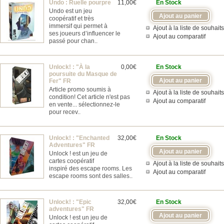
Undo : Ruelle pourpre
11,00€
En Stock
Undo est un jeu
coopératif et très
immersif qui permet à
Ajout à la liste de souhaits
ses joueurs d’influencer le
Ajout au comparatif
passé pour chan..
Unlock! : "À la
0,00€
En Stock
poursuite du Masque de
Fer" FR
Article promo soumis à
Ajout à la liste de souhaits
condition! Cet article n'est pas
Ajout au comparatif
en vente... sélectionnez-le
pour recev..
Unlock! : "Enchanted
32,00€
En Stock
Adventures" FR
Unlock ! est un jeu de
cartes coopératif
Ajout à la liste de souhaits
inspiré des escape rooms. Les
Ajout au comparatif
escape rooms sont des salles..
Unlock! : "Epic
32,00€
En Stock
adventures" FR
Unlock ! est un jeu de