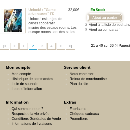
Unlock! : "Game
32,00€
En Stock
adventures" FR
Unlock ! est un jeu de
cartes coopératif
Ajout à la liste de souhaits
inspiré des escape rooms. Les
Ajout au comparatif
escape rooms sont des salles..
21 à 40 sur 66 (4 Pages)
|<
<
1
2
3
4
>
>|
Mon compte
Service client
Mon compte
Nous contacter
Historique de commandes
Retour de marchandise
Liste de souhaits
Plan du site
Lettre d’information
Information
Extras
Qui sommes-nous ?
Fabricants
Respect de la vie privée
Chèques-cadeaux
Conditions Générales de Vente
Promotions
Informations de livraisons