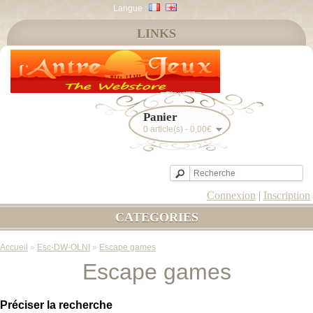
Langue :
LINKS
Panier
0 article(s) - 0,00€
Connexion
|
Inscription
CATEGORIES
Accueil
»
Esc-DW-OLNI
»
Escape games
Escape games
Préciser la recherche