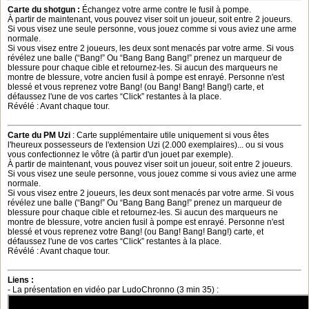
Carte du shotgun :
Échangez votre arme contre le fusil à pompe.
À partir de maintenant, vous pouvez viser soit un joueur, soit entre 2 joueurs.
Si vous visez une seule personne, vous jouez comme si vous aviez une arme
normale.
Si vous visez entre 2 joueurs, les deux sont menacés par votre arme. Si vous
révélez une balle (“Bang!” Ou “Bang Bang Bang!” prenez un marqueur de
blessure pour chaque cible et retournez-les. Si aucun des marqueurs ne
montre de blessure, votre ancien fusil à pompe est enrayé. Personne n'est
blessé et vous reprenez votre Bang! (ou Bang! Bang! Bang!) carte, et
défaussez l'une de vos cartes “Click” restantes à la place.
Révélé : Avant chaque tour.
Carte du PM Uzi
: Carte supplémentaire utile uniquement si vous êtes
l'heureux possesseurs de l'extension Uzi (2.000 exemplaires)... ou si vous
vous confectionnez le vôtre (à partir d'un jouet par exemple).
À partir de maintenant, vous pouvez viser soit un joueur, soit entre 2 joueurs.
Si vous visez une seule personne, vous jouez comme si vous aviez une arme
normale.
Si vous visez entre 2 joueurs, les deux sont menacés par votre arme. Si vous
révélez une balle (“Bang!” Ou “Bang Bang Bang!” prenez un marqueur de
blessure pour chaque cible et retournez-les. Si aucun des marqueurs ne
montre de blessure, votre ancien fusil à pompe est enrayé. Personne n'est
blessé et vous reprenez votre Bang! (ou Bang! Bang! Bang!) carte, et
défaussez l'une de vos cartes “Click” restantes à la place.
Révélé : Avant chaque tour.
Liens :
- La présentation en vidéo par LudoChronno (3 min 35) :