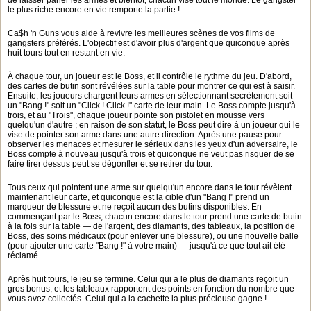
de laisser parler les armes et bientôt, chacun vise tout le monde. Le gangster
le plus riche encore en vie remporte la partie !
Ca$h 'n Guns vous aide à revivre les meilleures scènes de vos films de
gangsters préférés. L'objectif est d'avoir plus d'argent que quiconque après
huit tours tout en restant en vie.
À chaque tour, un joueur est le Boss, et il contrôle le rythme du jeu. D'abord,
des cartes de butin sont révélées sur la table pour montrer ce qui est à saisir.
Ensuite, les joueurs chargent leurs armes en sélectionnant secrètement soit
un "Bang !" soit un "Click ! Click !" carte de leur main. Le Boss compte jusqu'à
trois, et au "Trois", chaque joueur pointe son pistolet en mousse vers
quelqu'un d'autre ; en raison de son statut, le Boss peut dire à un joueur qui le
vise de pointer son arme dans une autre direction. Après une pause pour
observer les menaces et mesurer le sérieux dans les yeux d'un adversaire, le
Boss compte à nouveau jusqu'à trois et quiconque ne veut pas risquer de se
faire tirer dessus peut se dégonfler et se retirer du tour.
Tous ceux qui pointent une arme sur quelqu'un encore dans le tour révèlent
maintenant leur carte, et quiconque est la cible d'un "Bang !" prend un
marqueur de blessure et ne reçoit aucun des butins disponibles. En
commençant par le Boss, chacun encore dans le tour prend une carte de butin
à la fois sur la table — de l'argent, des diamants, des tableaux, la position de
Boss, des soins médicaux (pour enlever une blessure), ou une nouvelle balle
(pour ajouter une carte "Bang !" à votre main) — jusqu'à ce que tout ait été
réclamé.
Après huit tours, le jeu se termine. Celui qui a le plus de diamants reçoit un
gros bonus, et les tableaux rapportent des points en fonction du nombre que
vous avez collectés. Celui qui a la cachette la plus précieuse gagne !