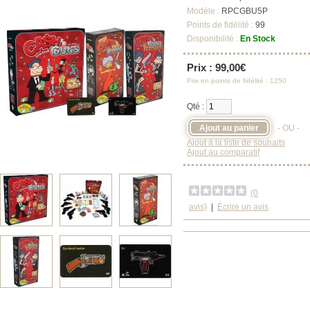
Modèle :
RPCGBU5P
Points de fidélité :
99
Disponibilité :
En Stock
Prix : 99,00€
Prix en points de fidélité : 1250
Qté :
- OU -
Ajout à la liste de souhaits
Ajout au comparatif
(0
avis)
|
Écrire un avis