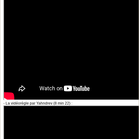
- La vidéorègle par Yahndrev (8 min 22) :