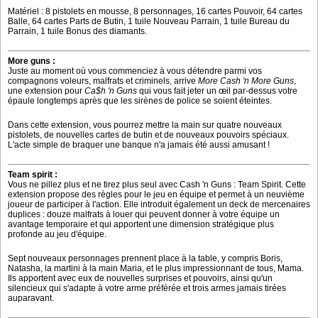
Matériel : 8 pistolets en mousse, 8 personnages, 16 cartes Pouvoir, 64 cartes
Balle, 64 cartes Parts de Butin, 1 tuile Nouveau Parrain, 1 tuile Bureau du
Parrain, 1 tuile Bonus des diamants.
More guns :
Juste au moment où vous commenciez à vous détendre parmi vos
compagnons voleurs, malfrats et criminels, arrive
More Cash 'n More Guns
,
une extension pour
Ca$h 'n Guns
qui vous fait jeter un œil par-dessus votre
épaule longtemps après que les sirènes de police se soient éteintes.
Dans cette extension, vous pourrez mettre la main sur quatre nouveaux
pistolets, de nouvelles cartes de butin et de nouveaux pouvoirs spéciaux.
L'acte simple de braquer une banque n'a jamais été aussi amusant !
Team spirit :
Vous ne pillez plus et ne tirez plus seul avec Cash 'n Guns : Team Spirit. Cette
extension propose des règles pour le jeu en équipe et permet à un neuvième
joueur de participer à l'action. Elle introduit également un deck de mercenaires
duplices : douze malfrats à louer qui peuvent donner à votre équipe un
avantage temporaire et qui apportent une dimension stratégique plus
profonde au jeu d'équipe.
Sept nouveaux personnages prennent place à la table, y compris Boris,
Natasha, la martini à la main Maria, et le plus impressionnant de tous, Mama.
Ils apportent avec eux de nouvelles surprises et pouvoirs, ainsi qu'un
silencieux qui s'adapte à votre arme préférée et trois armes jamais tirées
auparavant.