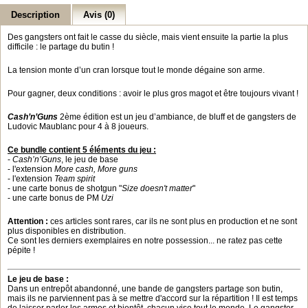
Description
Avis (0)
Des gangsters ont fait le casse du siècle, mais vient ensuite la partie la plus
difficile : le partage du butin !
La tension monte d’un cran lorsque tout le monde dégaine son arme.
Pour gagner, deux conditions : avoir le plus gros magot et être toujours vivant !
Cash’n’Guns
2ème édition est un jeu d’ambiance, de bluff et de gangsters de
Ludovic Maublanc pour 4 à 8 joueurs.
Ce bundle contient 5 éléments du jeu :
-
Cash’n’Guns
, le jeu de base
- l'extension
More cash, More guns
- l'extension
Team spirit
- une carte bonus de shotgun "
Size doesn't matter
"
- une carte bonus de PM
Uzi
Attention :
ces articles sont rares, car ils ne sont plus en production et ne sont
plus disponibles en distribution.
Ce sont les derniers exemplaires en notre possession... ne ratez pas cette
pépite !
Le jeu de base :
Dans un entrepôt abandonné, une bande de gangsters partage son butin,
mais ils ne parviennent pas à se mettre d'accord sur la répartition ! Il est temps