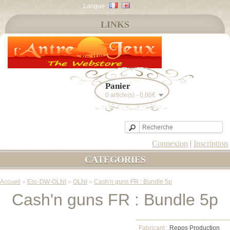
Langue :
LINKS
Panier
0 article(s) - 0,00€
Connexion
|
Inscription
CATEGORIES
Accueil
»
Esc-DW-OLNI
»
OLNI
»
Cash'n guns FR : Bundle 5p
Cash'n guns FR : Bundle 5p
Fabricant :
Repos Production