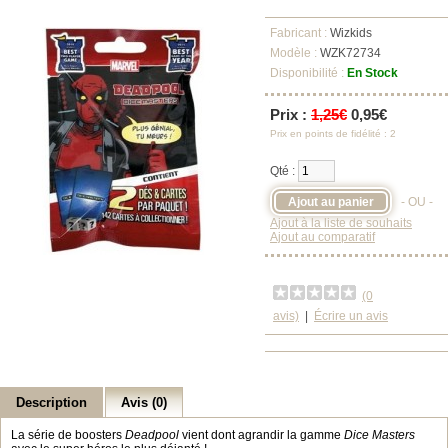
Fabricant :
Wizkids
Modèle :
WZK72734
Disponibilité :
En Stock
Prix :
1,25€
0,95€
Prix en points de fidélité : 2
Qté :
- OU -
Ajout à la liste de souhaits
Ajout au comparatif
(0
avis)
|
Écrire un avis
Description
Avis (0)
La série de boosters
Deadpool
vient dont agrandir la gamme
Dice Masters