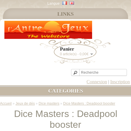
Langue :
LINKS
Panier
0 article(s) - 0,00€
Connexion
|
Inscription
CATEGORIES
Accueil
»
Jeux de dés
»
Dice masters
»
Dice Masters : Deadpool booster
Dice Masters : Deadpool
booster