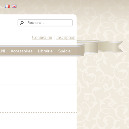
e :
|
Connexion
Inscription
LNI
Accessoires
Librairie
Spécial