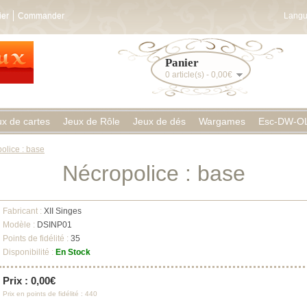
ier
Commander
Langu
Panier
0 article(s) - 0,00€
ux de cartes
Jeux de Rôle
Jeux de dés
Wargames
Esc-DW-O
olice : base
Nécropolice : base
Fabricant :
XII Singes
Modèle :
DSINP01
Points de fidélité :
35
Disponibilité :
En Stock
Prix : 0,00€
Prix en points de fidélité : 440