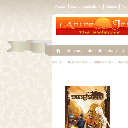
Accueil
Liste de souhaits (0)
Compte
Pan
Nouveau
Jeux de plateau
Je
Accueil
»
Jeux de Rôle
»
Contemporain
»
Nécrop