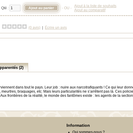
Ajout à la liste de souhaits
Qté :
- OU -
Ajout au comparatif
(0 avis)
|
Écrire un avis
pparentés (2)
viennent dans tout le pays. Leur job : nuire aux narcotrafiquants ! Ce qui leur do
meurtres, braquages, etc. Mais leurs particularités ne s’arrêtent pas là. Ces policie
 Aux frontières de la réalité, le monde des fantômes existe : les agents de la sectio
Information
Qui sommes-nous ?