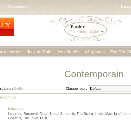
ier
Commander
Langu
Panier
0 article(s) - 0,00€
ux de cartes
Jeux de Rôle
Jeux de dés
Wargames
Esc-DW-O
Contemporain
 :
Liste
/
Grille
Classer par :
roduit (0)
6 braquos
Imaginez Reservoir Dogs, Usual Suspects, The Score, Inside Man, la série de
Ocean’s, The Town, O’Br..