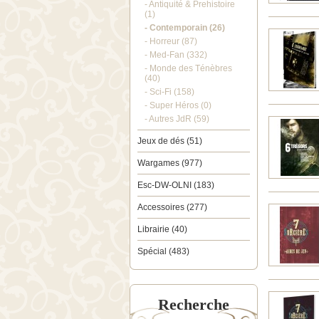
- Antiquité & Prehistoire
(1)
- Contemporain (26)
- Horreur (87)
- Med-Fan (332)
- Monde des Ténèbres
(40)
- Sci-Fi (158)
- Super Héros (0)
- Autres JdR (59)
Jeux de dés (51)
Wargames (977)
Esc-DW-OLNI (183)
Accessoires (277)
Librairie (40)
Spécial (483)
Recherche