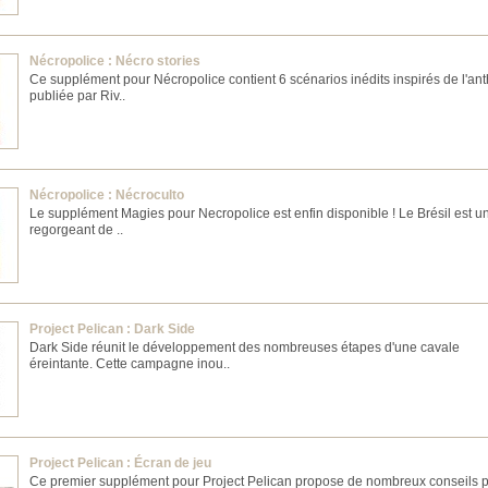
Nécropolice : Nécro stories
Ce supplément pour Nécropolice contient 6 scénarios inédits inspirés de l'an
publiée par Riv..
Nécropolice : Nécroculto
Le supplément Magies pour Necropolice est enfin disponible ! Le Brésil est u
regorgeant de ..
Project Pelican : Dark Side
Dark Side réunit le développement des nombreuses étapes d'une cavale
éreintante. Cette campagne inou..
Project Pelican : Écran de jeu
Ce premier supplément pour Project Pelican propose de nombreux conseils 