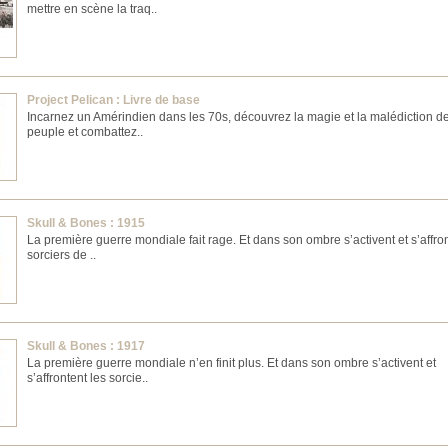
mettre en scène la traq..
Project Pelican : Livre de base
Incarnez un Amérindien dans les 70s, découvrez la magie et la malédiction d
peuple et combattez..
Skull & Bones : 1915
La première guerre mondiale fait rage. Et dans son ombre s’activent et s’affron
sorciers de ..
Skull & Bones : 1917
La première guerre mondiale n’en finit plus. Et dans son ombre s’activent et
s’affrontent les sorcie..