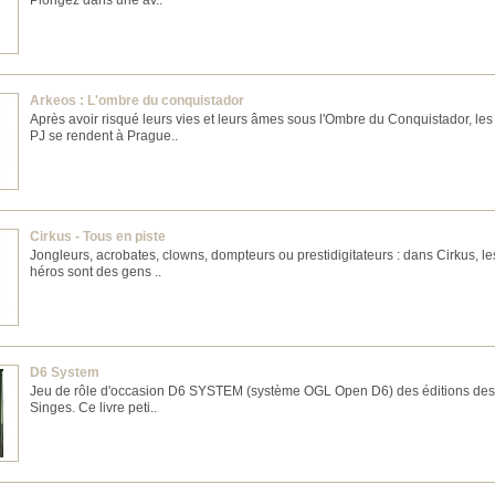
Plongez dans une av..
Arkeos : L'ombre du conquistador
Après avoir risqué leurs vies et leurs âmes sous l'Ombre du Conquistador, les
PJ se rendent à Prague..
Cirkus - Tous en piste
Jongleurs, acrobates, clowns, dompteurs ou prestidigitateurs : dans Cirkus, le
héros sont des gens ..
D6 System
Jeu de rôle d'occasion D6 SYSTEM (système OGL Open D6) des éditions des 
Singes. Ce livre peti..