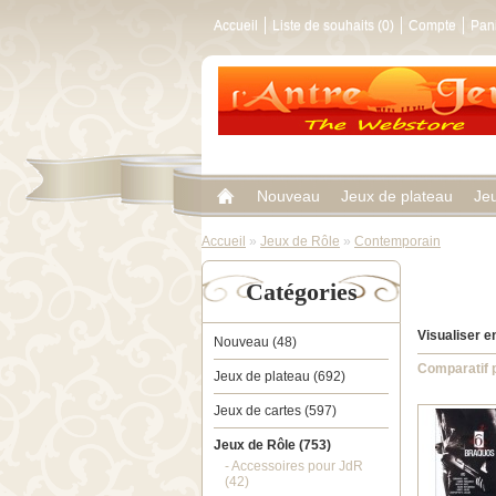
Accueil
Liste de souhaits (0)
Compte
Pan
Nouveau
Jeux de plateau
Je
Accueil
»
Jeux de Rôle
»
Contemporain
Catégories
Visualiser en
Nouveau (48)
Comparatif p
Jeux de plateau (692)
Jeux de cartes (597)
Jeux de Rôle (753)
- Accessoires pour JdR
(42)