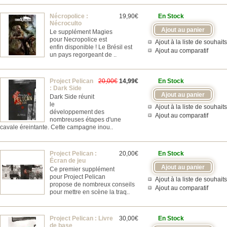
Nécropolice :
19,90€
En Stock
Nécroculto
Le supplément Magies
pour Necropolice est
Ajout à la liste de souhaits
enfin disponible ! Le Brésil est
Ajout au comparatif
un pays regorgeant de ..
Project Pelican
20,00€
14,99€
En Stock
: Dark Side
Dark Side réunit
le
Ajout à la liste de souhaits
développement des
Ajout au comparatif
nombreuses étapes d'une
cavale éreintante. Cette campagne inou..
Project Pelican :
20,00€
En Stock
Écran de jeu
Ce premier supplément
pour Project Pelican
Ajout à la liste de souhaits
propose de nombreux conseils
Ajout au comparatif
pour mettre en scène la traq..
Project Pelican : Livre
30,00€
En Stock
de base