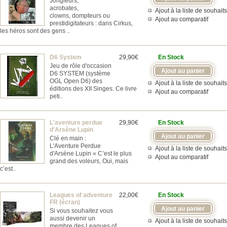
Jongleurs,
acrobates,
Ajout à la liste de souhaits
clowns, dompteurs ou
Ajout au comparatif
prestidigitateurs : dans Cirkus,
les héros sont des gens ..
D6 System
29,90€
En Stock
Jeu de rôle d'occasion
D6 SYSTEM (système
OGL Open D6) des
Ajout à la liste de souhaits
éditions des XII Singes. Ce livre
Ajout au comparatif
peti..
L'aventure perdue
29,90€
En Stock
d'Arsène Lupin
Clé en main :
L'Aventure Perdue
Ajout à la liste de souhaits
d'Arsène Lupin « C’est le plus
Ajout au comparatif
grand des voleurs, Oui, mais
c’est..
Leagues of adventure
22,00€
En Stock
FR (écran)
Si vous souhaitez vous
aussi devenir un
Ajout à la liste de souhaits
membre des Leagues of