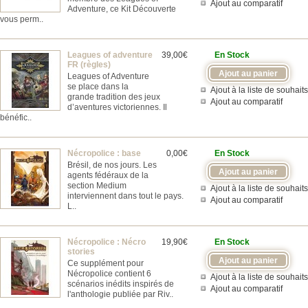
Ajout au comparatif
Adventure, ce Kit Découverte
vous perm..
Leagues of adventure
39,00€
En Stock
FR (règles)
Leagues of Adventure
se place dans la
Ajout à la liste de souhaits
grande tradition des jeux
Ajout au comparatif
d’aventures victoriennes. Il
bénéfic..
Nécropolice : base
0,00€
En Stock
Brésil, de nos jours. Les
agents fédéraux de la
section Medium
Ajout à la liste de souhaits
interviennent dans tout le pays.
Ajout au comparatif
L..
Nécropolice : Nécro
19,90€
En Stock
stories
Ce supplément pour
Nécropolice contient 6
Ajout à la liste de souhaits
scénarios inédits inspirés de
Ajout au comparatif
l'anthologie publiée par Riv..