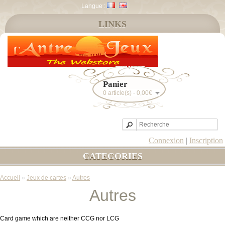
Langue :
LINKS
Panier
0 article(s) - 0,00€
Connexion
|
Inscription
CATEGORIES
Accueil
»
Jeux de cartes
»
Autres
Autres
Card game which are neither CCG nor LCG