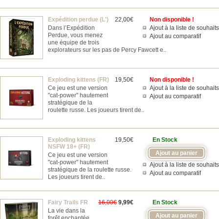
Expédition perdue (L')
22,00€
Non disponible !
Dans l’Expédition
Ajout à la liste de souhaits
Perdue, vous menez
Ajout au comparatif
une équipe de trois
explorateurs sur les pas de Percy Fawcett e..
Exploding kittens (FR)
19,50€
Non disponible !
Ce jeu est une version
Ajout à la liste de souhaits
"cat-power" hautement
Ajout au comparatif
stratégique de la
roulette russe. Les joueurs tirent de..
Exploding kittens
19,50€
En Stock
NSFW 18+ (FR)
Ce jeu est une version
"cat-power" hautement
Ajout à la liste de souhaits
stratégique de la roulette russe.
Ajout au comparatif
Les joueurs tirent de..
Fairy Trails FR
16,00€
9,99€
En Stock
La vie dans la
forêt enchantée