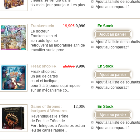
théâtral se tiendra dans
Ajout à la liste de souhaits
six mois, jour pour jour. Les plus
Ajout au comparatif
il..
Frankenstein
19,90€
9,99€
En Stock
Le docteur
Frankenstein et
son aide Igor se
Ajout à la liste de souhaits
retrouvent au laboratoire afin de
Ajout au comparatif
travailler sur la proc..
Freak shop FR
15,90€
9,99€
En Stock
Freak shop est
un jeu de cartes
court et tactique,
Ajout à la liste de souhaits
pour 2 à 5 joueurs qui repose
Ajout au comparatif
sur un mécanisme co..
Game of thrones :
12,00€
En Stock
Intrigues à Westeros
Revendiquez le Trône
de Fer ! Le Trône de
Ajout à la liste de souhaits
Fer : Intrigues à Westeros est un
Ajout au comparatif
jeu de cartes rapide ..