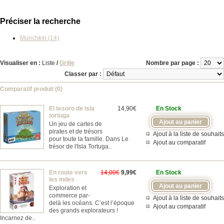
Préciser la recherche
Munchkin (14)
Visualiser en :
Liste
/
Grille
Nombre par page :
Classer par :
Comparatif produit (0)
El tesoro de isla
14,90€
En Stock
tortuga
Un jeu de cartes de
pirates et de trésors
Ajout à la liste de souhaits
pour toute la famille. Dans Le
Ajout au comparatif
trésor de l'Isla Tortuga..
En route vers
14,00€
9,99€
En Stock
les indes
Exploration et
commerce par-
Ajout à la liste de souhaits
delà les océans. C’est l’époque
Ajout au comparatif
des grands explorateurs !
Incarnez de..