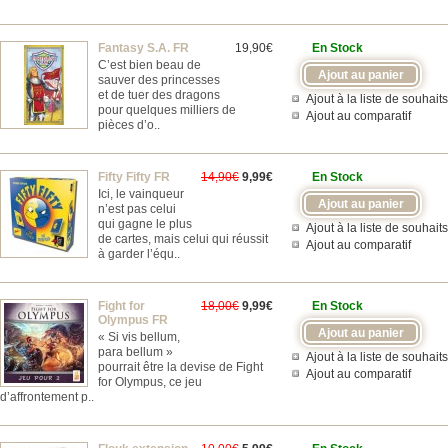
Fantasy S.A. FR
19,90€
En Stock
C’est bien beau de
sauver des princesses
et de tuer des dragons
Ajout à la liste de souhaits
pour quelques milliers de
Ajout au comparatif
pièces d’o..
Fifty Fifty FR
14,90€
9,99€
En Stock
Ici, le vainqueur
n’est pas celui
qui gagne le plus
Ajout à la liste de souhaits
de cartes, mais celui qui réussit
Ajout au comparatif
à garder l’équ..
Fight for
18,00€
9,99€
En Stock
Olympus FR
« Si vis bellum,
para bellum »
Ajout à la liste de souhaits
pourrait être la devise de Fight
Ajout au comparatif
for Olympus, ce jeu
d’affrontement p..