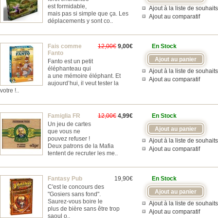
est formidable,
Ajout à la liste de souhaits
mais pas si simple que ça. Les
Ajout au comparatif
déplacements y sont co..
Fais comme
12,00€
9,00€
En Stock
Fanto
Fanto est un petit
éléphanteau qui
Ajout à la liste de souhaits
a une mémoire éléphant. Et
Ajout au comparatif
aujourd’hui, il veut tester la
votre !..
Famiglia FR
12,00€
4,99€
En Stock
Un jeu de cartes
que vous ne
pouvez refuser !
Ajout à la liste de souhaits
Deux patrons de la Mafia
Ajout au comparatif
tentent de recruter les me..
Fantasy Pub
19,90€
En Stock
C'est le concours des
"Gosiers sans fond".
Saurez-vous boire le
Ajout à la liste de souhaits
plus de bière sans être trop
Ajout au comparatif
saoul o..