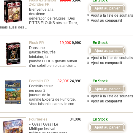
Flouk extension
10,00€
5,99€
En Stock
Zybrides FR
Bienvenue à la
deuxième
Ajout à la liste de souhaits
génération de réfugiés ! Des
Ajout au comparatif
P’TITS FLOUKS nés sur Terre,
mais aussi des ..
Flouk FR
19,00€
9,99€
En Stock
Dans une
galaxie très, très
lointaine, la
Ajout à la liste de souhaits
planète FLOUK gravite autour
Ajout au comparatif
d’un soleil bien plus ancien ..
Foothills FR
32,00€
24,99€
En Stock
Foothills est un
jeu pour 2
joueurs de la
Ajout à la liste de souhaits
gamme Experts de Funforge.
Ajout au comparatif
Vous faisant incarnez le con..
Fourberies
34,00€
En Stock
« Oyez ! Oyez ! Le
Mirifique festival