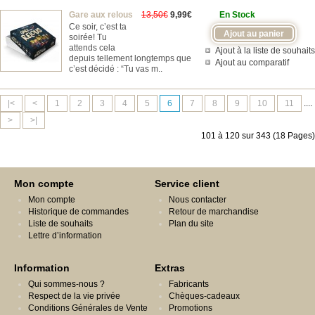
Gare aux relous
13,50€
9,99€
En Stock
Ce soir, c’est ta
soirée! Tu
attends cela
Ajout à la liste de souhaits
depuis tellement longtemps que
Ajout au comparatif
c’est décidé : “Tu vas m..
|<
<
1
2
3
4
5
6
7
8
9
10
11
....
>
>|
101 à 120 sur 343 (18 Pages)
Mon compte
Service client
Mon compte
Nous contacter
Historique de commandes
Retour de marchandise
Liste de souhaits
Plan du site
Lettre d’information
Information
Extras
Qui sommes-nous ?
Fabricants
Respect de la vie privée
Chèques-cadeaux
Conditions Générales de Vente
Promotions