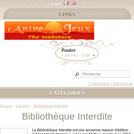
Langue :
LINKS
Panier
0 article(s) - 0,00€
Connexion
|
Inscription
CATEGORIES
Accueil
»
Librairie
»
Bibliothèque Interdite
Bibliothèque Interdite
La
Bibliothèque Interdite
est une ancienne maison d'édition