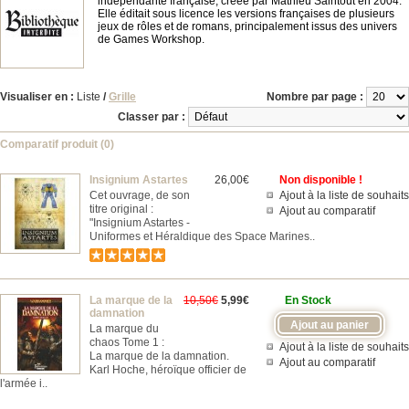
indépendante française, créée par Mathieu Saintout en 2004.
Elle éditait sous licence les versions françaises de plusieurs
jeux de rôles et de romans, principalement issus des univers
de Games Workshop.
Visualiser en :
Liste
/
Grille
Nombre par page :
Classer par :
Comparatif produit (0)
Insignium Astartes
26,00€
Non disponible !
Cet ouvrage, de son
Ajout à la liste de souhaits
titre original :
Ajout au comparatif
"Insignium Astartes -
Uniformes et Héraldique des Space Marines..
La marque de la
10,50€
5,99€
En Stock
damnation
La marque du
chaos Tome 1 :
Ajout à la liste de souhaits
La marque de la damnation.
Ajout au comparatif
Karl Hoche, héroïque officier de
l'armée i..