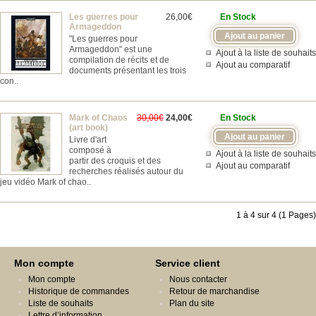
Les guerres pour
26,00€
En Stock
Armageddon
"Les guerres pour
Armageddon" est une
Ajout à la liste de souhaits
compilation de récits et de
Ajout au comparatif
documents présentant les trois
con..
Mark of Chaos
30,00€
24,00€
En Stock
(art book)
Livre d'art
composé à
Ajout à la liste de souhaits
partir des croquis et des
Ajout au comparatif
recherches réalisés autour du
jeu vidéo Mark of chao..
1 à 4 sur 4 (1 Pages)
Mon compte
Service client
Mon compte
Nous contacter
Historique de commandes
Retour de marchandise
Liste de souhaits
Plan du site
Lettre d’information