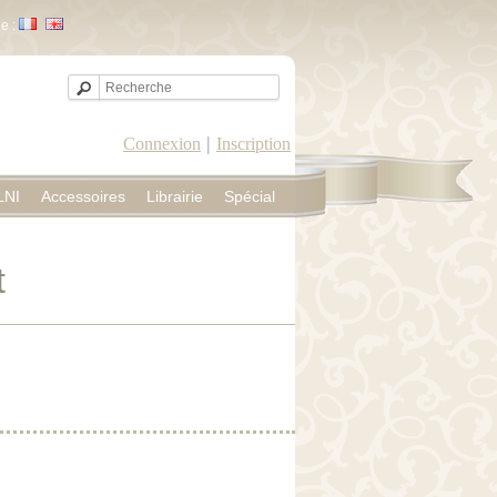
e :
|
Connexion
Inscription
LNI
Accessoires
Librairie
Spécial
t