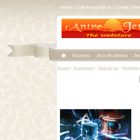
Accueil
Liste de souhaits (0)
Compte
Pan
Nouveau
Jeux de plateau
Je
Accueil
»
Accessoires
»
Tapis de jeu
»
Keyforge p