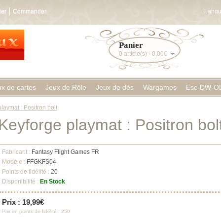
ier
Commander
Langu
Panier
0 article(s) - 0,00€
ux de cartes
Jeux de Rôle
Jeux de dés
Wargames
Esc-DW-O
laymat : Positron bolt
Keyforge playmat : Positron bol
Fabricant :
Fantasy Flight Games FR
Modèle :
FFGKFS04
Points de fidélité :
20
Disponibilité :
En Stock
Prix : 19,99€
Prix en points de fidélité : 250