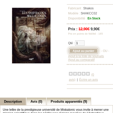
Fabricant :
Shakos
Modèle :
SHAKCC02
Disponibilité :
En Stock
Prix :
12,90€
9,90€
Prix en points de fidélité : 165
Qté :
- OU -
Ajout à la liste de souhaits
Ajout au comparatif
(0
avis)
|
Écrire un avis
Description
Avis (0)
Produits apparentés (9)
Une lettre de la prestigieuse université de Miskatonic vous invite à mener une