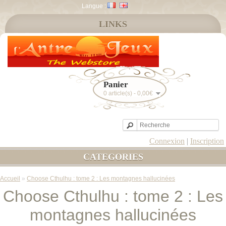
Langue :
LINKS
Panier
0 article(s) - 0,00€
Connexion
|
Inscription
CATEGORIES
Accueil
»
Choose Cthulhu : tome 2 : Les montagnes hallucinées
Choose Cthulhu : tome 2 : Les
montagnes hallucinées