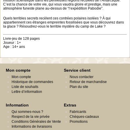
mission scientifique dans les périlleuses régions reculées de l’Antarctique.
C’est la chance de votre vie, qui vous vaudra gloire et prestige, mais une
atmosphère funeste plane au-dessus de “l’expédition Pabodie”.
Quels terribles secrets recèlent ces contrées polaires isolées ? À qui
appartiennent ces étranges empreintes fossilisées que vous découvrez dans
la glace ? Résoudrez-vous le terrible mystère du camp de Lake ?
Livre-jeu de 128 pages
Joueur : 1+
Age : 14+ ans
Mon compte
Service client
Mon compte
Nous contacter
Historique de commandes
Retour de marchandise
Liste de souhaits
Plan du site
Lettre d’information
Information
Extras
Qui sommes-nous ?
Fabricants
Respect de la vie privée
Chèques-cadeaux
Conditions Générales de Vente
Promotions
Informations de livraisons