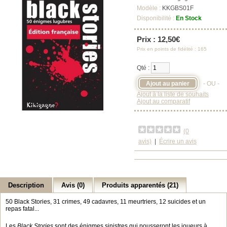
Modèle :
KKGBS01F
Disponibilité :
En Stock
Prix : 12,50€
Prix en points de fidélité : 165
Qté :
- OU -
Ajout à la liste de souhaits
Ajout au comparatif
(0
avis)
|
Écrire un avis
Description
Avis (0)
Produits apparentés (21)
50 Black Stories, 31 crimes, 49 cadavres, 11 meurtriers, 12 suicides et un
repas fatal...
Les
Black Stories
sont des énigmes sinistres qui pousseront les joueurs à