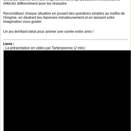
réfléchir différemment pour les résoudre.
Reconstituez chaque situation en posant des questions simples au maître de
l'énigme, en étudiant les réponses minutieusement et en laissant votre
imagination vous guider.
Un jeu terrifiant idéal pour animer une soirée entre amis !
Liens :
- La présentation en vidéo par Tartenpionne (2 min) :