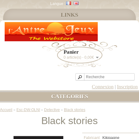
Langue :
LINKS
Panier
0 article(s) - 0,00€
Connexion
|
Inscription
CATEGORIES
Accueil
»
Esc-DW-OLNI
»
Detective
»
Black stories
Black stories
Fabricant :
Kikigagne