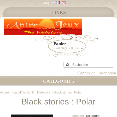
Langue :
LINKS
Panier
0 article(s) - 0,00€
Connexion
|
Inscription
CATEGORIES
Accueil
»
Esc-DW-OLNI
»
Detective
»
Black stories : Polar
Black stories : Polar
Fabricant :
Kikigagne