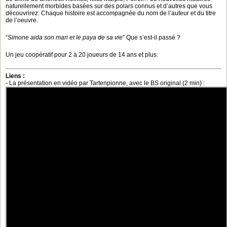
naturellement morbides basées sur des polars connus et d’autres que vous
découvrirez. Chaque histoire est accompagnée du nom de l’auteur et du titre
de l’oeuvre.
“
Simone aida son mari et le paya de sa vie
” Que s’est-il passé ?
Un jeu coopératif pour 2 à 20 joueurs de 14 ans et plus.
Liens :
- La présentation en vidéo par Tartenpionne, avec le BS original (2 min) :