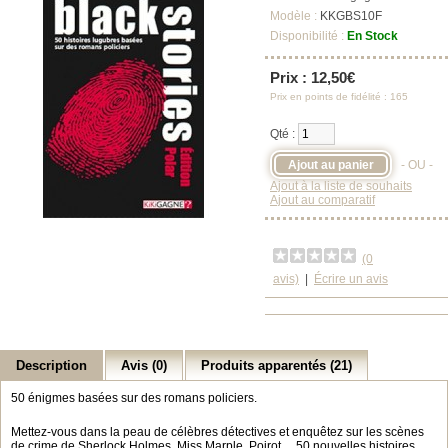
Modèle :
KKGBS10F
Disponibilité :
En Stock
Prix : 12,50€
Prix en points de fidélité : 165
Qté :
- OU -
Ajout à la liste de souhaits
Ajout au comparatif
(0
avis)
|
Écrire un avis
Description
Avis (0)
Produits apparentés (21)
50 énigmes basées sur des romans policiers.
Mettez-vous dans la peau de célèbres détectives et enquêtez sur les scènes
de crime de Sherlock Holmes, Miss Marple, Poirot… 50 nouvelles histoires