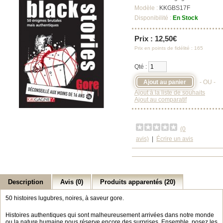
Modèle :
KKGBS17F
Disponibilité :
En Stock
Prix : 12,50€
Prix en points de fidélité : 165
Qté :
- OU -
Ajout à la liste de souhaits
Ajout au comparatif
(0
avis)
|
Écrire un avis
Description
Avis (0)
Produits apparentés (20)
50 histoires lugubres, noires, à saveur gore.
Histoires authentiques qui sont malheureusement arrivées dans notre monde
ou la nature humaine nous réserve encore des surprises. Ensemble, posez les